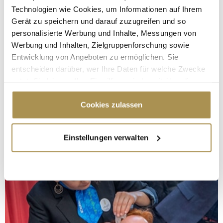
Technologien wie Cookies, um Informationen auf Ihrem
Gerät zu speichern und darauf zuzugreifen und so
personalisierte Werbung und Inhalte, Messungen von
Werbung und Inhalten, Zielgruppenforschung sowie
Entwicklung von Angeboten zu ermöglichen. Sie
entscheiden darüber, wer Ihre Daten für welche Zwecke
nutzt. Sie können Ihre Einwilligung jederzeit über die
Cookie-Erklärung oder durch Klicken auf das Privacy
Trigger Symbol ändern oder widerrufen
Cookies zulassen
Wenn Sie es erlauben, würden wir auch gerne:
Einstellungen verwalten
Informationen über Ihre geografische Lage
erfassen, welche bis auf einige Meter genau sein
können
Ihr Gerät durch aktives Scannen nach
bestimmten Merkmalen (Fingerprinting) identifizieren
Erfahren Sie mehr darüber, wie Ihre persönlichen Daten
verarbeitet werden, und legen Sie Ihre Präferenzen im