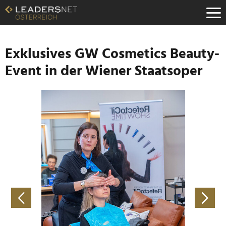
Zum
Inhalt
Zur
Fußzeilen-
Navigation
Exklusives GW Cosmetics Beauty-
Zur
Event in der Wiener Staatsoper
Hauptnavigation