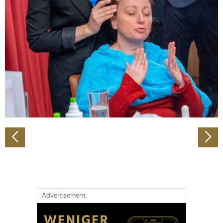
Abschnitt Einzelheiten
fest.
Wir verwenden Cookies, um Inhalte und Anzeigen zu
personalisieren, Funktionen für soziale Medien anbieten
zu können und die Zugriffe auf unsere Website zu
analysieren. Außerdem geben wir Informationen zu Ihrer
Verwendung unserer Website an unsere Partner für
soziale Medien, Werbung und Analysen weiter. Unsere
Partner führen diese Informationen möglicherweise mit
weiteren Daten zusammen, die Sie ihnen bereitgestellt
haben oder die sie im Rahmen Ihrer Nutzung der Dienste
gesammelt haben.
Advertisement