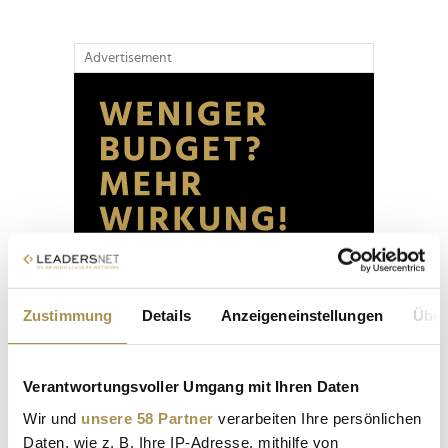
Advertisement
Zustimmung
Details
Anzeigeneinstellungen
Über
Verantwortungsvoller Umgang mit Ihren Daten
Wir und
unsere 58 Partner
verarbeiten Ihre persönlichen
Daten, wie z. B. Ihre IP-Adresse, mithilfe von