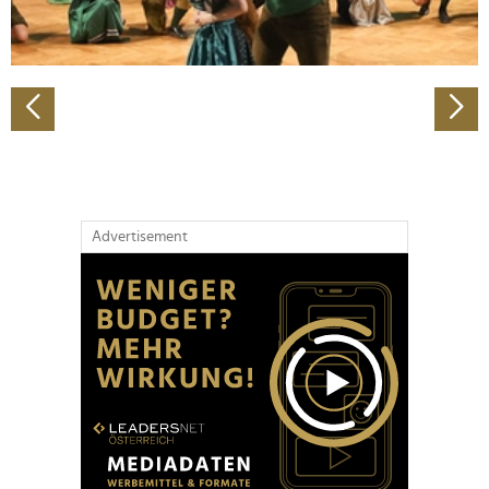
zu können und die Zugriffe auf unsere Website zu
analysieren. Außerdem geben wir Informationen zu Ihrer
Verwendung unserer Website an unsere Partner für
soziale Medien, Werbung und Analysen weiter. Unsere
Partner führen diese Informationen möglicherweise mit
weiteren Daten zusammen, die Sie ihnen bereitgestellt
haben oder die sie im Rahmen Ihrer Nutzung der Dienste
gesammelt haben.
Advertisement