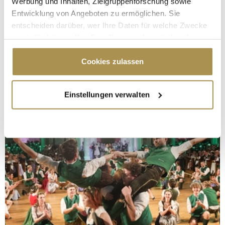
Werbung und Inhalten, Zielgruppenforschung sowie
Entwicklung von Angeboten zu ermöglichen. Sie
entscheiden darüber, wer Ihre Daten für welche Zwecke
nutzt. Sie können Ihre Einwilligung jederzeit über die
Cookie-Erklärung oder durch Klicken auf das Privacy
Trigger Symbol ändern oder widerrufen
Cookies zulassen
Wenn Sie es erlauben, würden wir auch gerne:
Einstellungen verwalten
Informationen über Ihre geografische Lage
erfassen, welche bis auf einige Meter genau sein
können
Ihr Gerät durch aktives Scannen nach
bestimmten Merkmalen (Fingerprinting) identifizieren
Erfahren Sie mehr darüber, wie Ihre persönlichen Daten
verarbeitet werden, und legen Sie Ihre Präferenzen im
Abschnitt Einzelheiten
fest.
Wir verwenden Cookies, um Inhalte und Anzeigen zu
personalisieren, Funktionen für soziale Medien anbieten