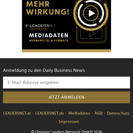
Anmeldung zu den Daily Business News
JETZT ANMELDEN
LEADERSNET.at
LEADERSNET.de
Mediadaten
AGB
Datenschutz
Impressum
© Opinion Leaders Network GmbH 2026