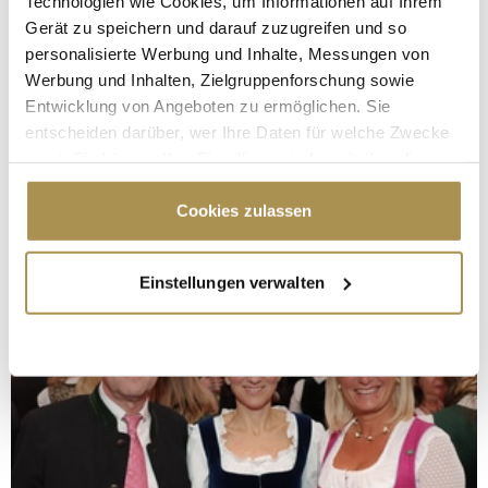
Technologien wie Cookies, um Informationen auf Ihrem
Gerät zu speichern und darauf zuzugreifen und so
personalisierte Werbung und Inhalte, Messungen von
Werbung und Inhalten, Zielgruppenforschung sowie
Entwicklung von Angeboten zu ermöglichen. Sie
entscheiden darüber, wer Ihre Daten für welche Zwecke
nutzt. Sie können Ihre Einwilligung jederzeit über die
Cookie-Erklärung oder durch Klicken auf das Privacy
Trigger Symbol ändern oder widerrufen
Cookies zulassen
Wenn Sie es erlauben, würden wir auch gerne:
Einstellungen verwalten
Informationen über Ihre geografische Lage
erfassen, welche bis auf einige Meter genau sein
können
Ihr Gerät durch aktives Scannen nach
bestimmten Merkmalen (Fingerprinting) identifizieren
Erfahren Sie mehr darüber, wie Ihre persönlichen Daten
verarbeitet werden, und legen Sie Ihre Präferenzen im
Abschnitt Einzelheiten
fest.