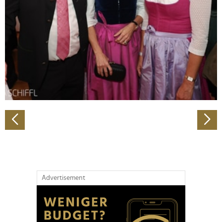
Wir verwenden Cookies, um Inhalte und Anzeigen zu
personalisieren, Funktionen für soziale Medien anbieten
zu können und die Zugriffe auf unsere Website zu
analysieren. Außerdem geben wir Informationen zu Ihrer
Verwendung unserer Website an unsere Partner für
soziale Medien, Werbung und Analysen weiter. Unsere
Partner führen diese Informationen möglicherweise mit
weiteren Daten zusammen, die Sie ihnen bereitgestellt
haben oder die sie im Rahmen Ihrer Nutzung der Dienste
gesammelt haben.
Advertisement