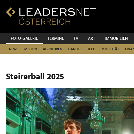
Zum
Inhalt
Zur
Fußzeilen-
Navigation
Zur
FOTO-GALERIE
TERMINE
TV
ART
IMMOBILIEN
Hauptnavigation
NEWS
MEDIEN
AGENTUREN
HANDEL
TECH
MOBILITÄT
FINA
Steirerball 2025