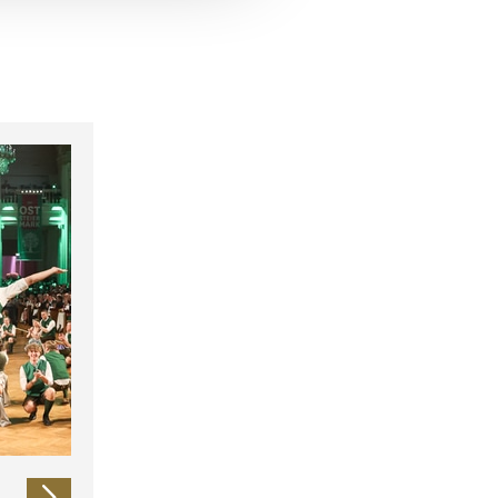
 führen diese Informationen
ie im Rahmen Ihrer Nutzung