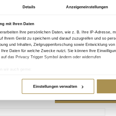
Details
Anzeigeneinstellungen
g mit Ihren Daten
erarbeiten Ihre persönlichen Daten, wie z. B. Ihre IP-Adresse, m
Advertisement
uf Ihrem Gerät zu speichern und darauf zuzugreifen und so pers
ung und Inhalten, Zielgruppenforschung sowie Entwicklung von
 Ihre Daten für welche Zwecke nutzt. Sie können Ihre Einwilligun
 auf das Privacy Trigger Symbol ändern oder widerrufen
n wir auch gerne:
re geografische Lage erfassen, welche bis auf einige Meter gen
es Scannen nach bestimmten Merkmalen (Fingerprinting) identifi
Einstellungen verwalten
ie Ihre persönlichen Daten verarbeitet werden, und legen Sie I
nhalte und Anzeigen zu personalisieren, Funktionen für soziale
Website zu analysieren. Außerdem geben wir Informationen zu I