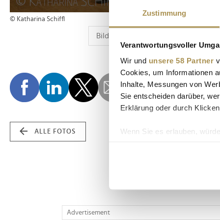
Zustimmung
© Katharina Schiffl
Verantwortungsvoller Umgan
Wir und
unsere 58 Partner
v
Cookies, um Informationen a
Inhalte, Messungen von Werb
Sie entscheiden darüber, wer
Erklärung oder durch Klicken
Wenn Sie es erlauben, würde
ALLE FOTOS
Informationen über Ih
Ihr Gerät durch aktiv
Erfahren Sie mehr darüber, w
Einzelheiten
fest.
Wir verwenden Cookies, um I
Advertisement
und die Zugriffe auf unsere 