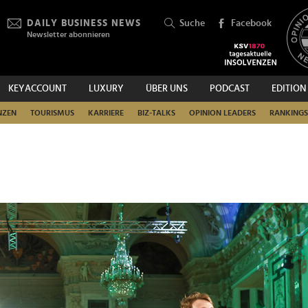
DAILY BUSINESS NEWS
Suche
Facebook
Newsletter abonnieren
KEYACCOUNT
LUXURY
ÜBER UNS
PODCAST
EDITION
SUCHEN
NZEN
TOURISMUS
KARRIERE
BIZ-TALKS
OPINION LEADERS
RANKINGS