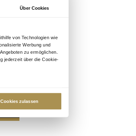
Über Cookies
ithilfe von Technologien wie
onalisierte Werbung und
 Angeboten zu ermöglichen.
g jederzeit über die Cookie-
au sein können
zieren
Cookies zulassen
hre Präferenzen im
Abschnitt
 Medien anbieten zu können
hrer Verwendung unserer