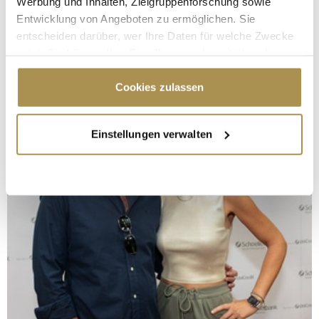
Werbung und Inhalten, Zielgruppenforschung sowie
Entwicklung von Angeboten zu ermöglichen. Sie
entscheiden darüber, wer Ihre Daten für welche Zwecke
nutzt. Sie können Ihre Einwilligung jederzeit über die
Cookie-Erklärung oder durch Klicken auf das Privacy
Trigger Symbol ändern oder widerrufen
Cookies zulassen
Wenn Sie es erlauben, würden wir auch gerne:
Einstellungen verwalten
Informationen über Ihre geografische Lage
erfassen, welche bis auf einige Meter genau sein
können
Ihr Gerät durch aktives Scannen nach
bestimmten Merkmalen (Fingerprinting) identifizieren
Erfahren Sie mehr darüber, wie Ihre persönlichen Daten
verarbeitet werden, und legen Sie Ihre Präferenzen im
Abschnitt Einzelheiten
fest.
Wir verwenden Cookies, um Inhalte und Anzeigen zu
personalisieren, Funktionen für soziale Medien anbieten