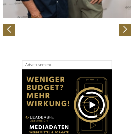
zu können und die Zugriffe auf unsere Website zu
analysieren. Außerdem geben wir Informationen zu Ihrer
Verwendung unserer Website an unsere Partner für
soziale Medien, Werbung und Analysen weiter. Unsere
Partner führen diese Informationen möglicherweise mit
weiteren Daten zusammen, die Sie ihnen bereitgestellt
haben oder die sie im Rahmen Ihrer Nutzung der Dienste
gesammelt haben.
Advertisement