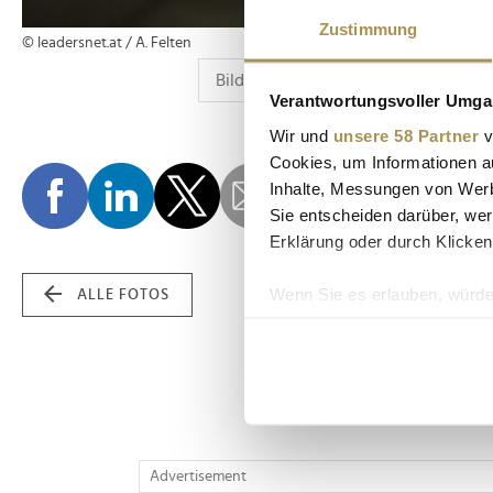
Zustimmung
© leadersnet.at / A. Felten
Verantwortungsvoller Umgan
Wir und
unsere 58 Partner
v
Cookies, um Informationen a
Inhalte, Messungen von Werb
Sie entscheiden darüber, wer
Erklärung oder durch Klicken
Wenn Sie es erlauben, würde
ALLE FOTOS
Informationen über Ih
Ihr Gerät durch aktiv
Erfahren Sie mehr darüber, w
Einzelheiten
fest.
Wir verwenden Cookies, um I
Advertisement
und die Zugriffe auf unsere 