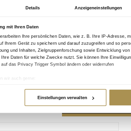
Details
Anzeigeneinstellungen
g mit Ihren Daten
erarbeiten Ihre persönlichen Daten, wie z. B. Ihre IP-Adresse, m
Advertisement
uf Ihrem Gerät zu speichern und darauf zuzugreifen und so pers
ung und Inhalten, Zielgruppenforschung sowie Entwicklung von
 Ihre Daten für welche Zwecke nutzt. Sie können Ihre Einwilligun
 auf das Privacy Trigger Symbol ändern oder widerrufen
n wir auch gerne:
re geografische Lage erfassen, welche bis auf einige Meter gen
es Scannen nach bestimmten Merkmalen (Fingerprinting) identifi
Einstellungen verwalten
ie Ihre persönlichen Daten verarbeitet werden, und legen Sie I
nhalte und Anzeigen zu personalisieren, Funktionen für soziale
Website zu analysieren. Außerdem geben wir Informationen zu I