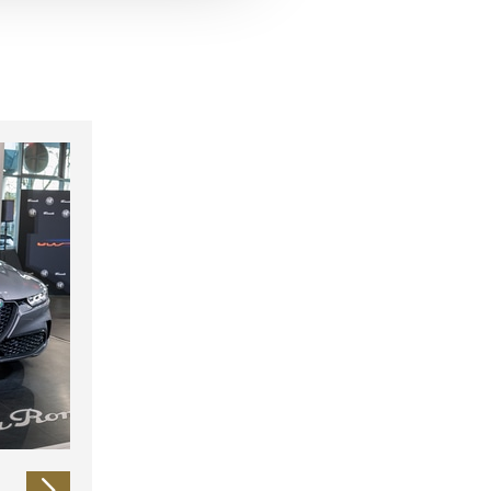
 führen diese Informationen
ie im Rahmen Ihrer Nutzung