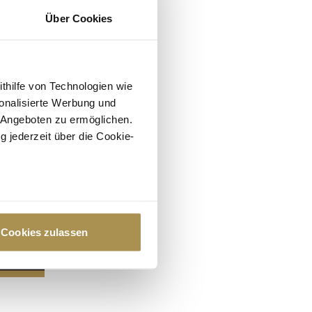
Über Cookies
ithilfe von Technologien wie
onalisierte Werbung und
 Angeboten zu ermöglichen.
g jederzeit über die Cookie-
au sein können
zieren
Cookies zulassen
hre Präferenzen im
Abschnitt
 Medien anbieten zu können
hrer Verwendung unserer