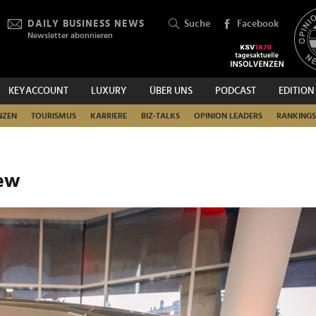
DAILY BUSINESS NEWS
Suche
Facebook
Newsletter abonnieren
KEYACCOUNT
LUXURY
ÜBER UNS
PODCAST
EDITION
SUCHEN
NZEN
TOURISMUS
KARRIERE
BIZ-TALKS
OPINION LEADERS
RANKINGS
iew