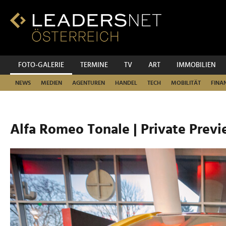
Zum
Inhalt
Zur
Fußzeilen-
Navigation
Zur
FOTO-GALERIE
TERMINE
TV
ART
IMMOBILIEN
Hauptnavigation
NEWS
MEDIEN
AGENTUREN
HANDEL
TECH
MOBILITÄT
FINA
Alfa Romeo Tonale | Private Prev