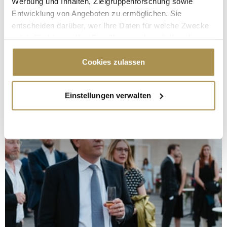
Werbung und Inhalten, Zielgruppenforschung sowie
Entwicklung von Angeboten zu ermöglichen. Sie
entscheiden darüber, wer Ihre Daten für welche Zwecke
nutzt. Sie können Ihre Einwilligung jederzeit über die
Cookie-Erklärung oder durch Klicken auf das Privacy
Trigger Symbol ändern oder widerrufen
Cookies zulassen
Wenn Sie es erlauben, würden wir auch gerne:
Einstellungen verwalten
Informationen über Ihre geografische Lage
erfassen, welche bis auf einige Meter genau sein
können
Ihr Gerät durch aktives Scannen nach
bestimmten Merkmalen (Fingerprinting) identifizieren
Erfahren Sie mehr darüber, wie Ihre persönlichen Daten
verarbeitet werden, und legen Sie Ihre Präferenzen im
Abschnitt Einzelheiten
fest.
Wir verwenden Cookies, um Inhalte und Anzeigen zu
personalisieren, Funktionen für soziale Medien anbieten