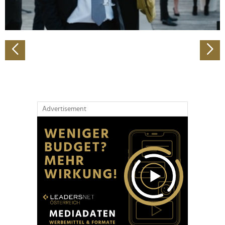
zu können und die Zugriffe auf unsere Website zu
analysieren. Außerdem geben wir Informationen zu Ihrer
Verwendung unserer Website an unsere Partner für
soziale Medien, Werbung und Analysen weiter. Unsere
Partner führen diese Informationen möglicherweise mit
weiteren Daten zusammen, die Sie ihnen bereitgestellt
haben oder die sie im Rahmen Ihrer Nutzung der Dienste
gesammelt haben.
Advertisement