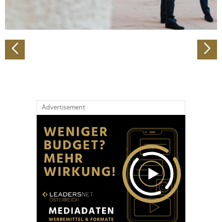
zu können und die Zugriffe auf unsere Website zu
analysieren. Außerdem geben wir Informationen zu Ihrer
Verwendung unserer Website an unsere Partner für
soziale Medien, Werbung und Analysen weiter. Unsere
Partner führen diese Informationen möglicherweise mit
weiteren Daten zusammen, die Sie ihnen bereitgestellt
haben oder die sie im Rahmen Ihrer Nutzung der Dienste
gesammelt haben.
Advertisement