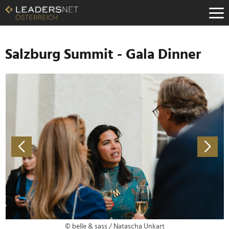
Zum
Inhalt
Zur
Fußzeilen-
Navigation
Salzburg Summit - Gala Dinner
Zur
Hauptnavigation
© belle & sass / Natascha Unkart