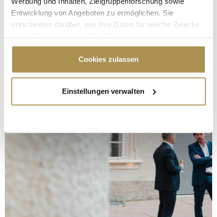
Werbung und Inhalten, Zielgruppenforschung sowie
Entwicklung von Angeboten zu ermöglichen. Sie
entscheiden darüber, wer Ihre Daten für welche Zwecke
nutzt. Sie können Ihre Einwilligung jederzeit über die
Cookie-Erklärung oder durch Klicken auf das Privacy
Trigger Symbol ändern oder widerrufen
Cookies zulassen
Wenn Sie es erlauben, würden wir auch gerne:
Einstellungen verwalten
Informationen über Ihre geografische Lage
erfassen, welche bis auf einige Meter genau sein
können
Ihr Gerät durch aktives Scannen nach
bestimmten Merkmalen (Fingerprinting) identifizieren
Erfahren Sie mehr darüber, wie Ihre persönlichen Daten
verarbeitet werden, und legen Sie Ihre Präferenzen im
Abschnitt Einzelheiten
fest.
Wir verwenden Cookies, um Inhalte und Anzeigen zu
personalisieren, Funktionen für soziale Medien anbieten