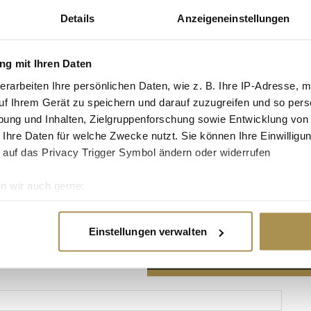
Details
Anzeigeneinstellungen
g mit Ihren Daten
erarbeiten Ihre persönlichen Daten, wie z. B. Ihre IP-Adresse, m
Advertisement
uf Ihrem Gerät zu speichern und darauf zuzugreifen und so pers
ung und Inhalten, Zielgruppenforschung sowie Entwicklung von
 Ihre Daten für welche Zwecke nutzt. Sie können Ihre Einwilligun
 auf das Privacy Trigger Symbol ändern oder widerrufen
n wir auch gerne:
re geografische Lage erfassen, welche bis auf einige Meter gen
es Scannen nach bestimmten Merkmalen (Fingerprinting) identifi
Einstellungen verwalten
ie Ihre persönlichen Daten verarbeitet werden, und legen Sie I
nhalte und Anzeigen zu personalisieren, Funktionen für soziale
Website zu analysieren. Außerdem geben wir Informationen zu I