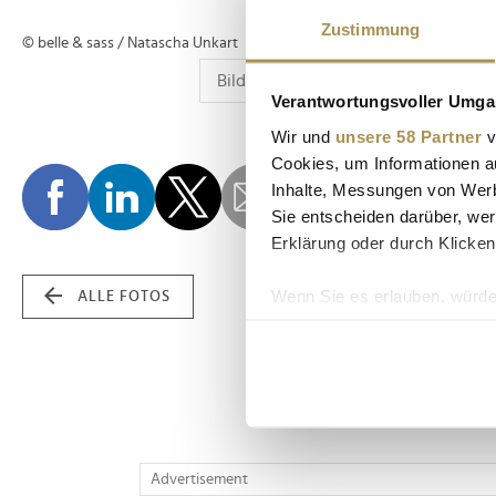
Zustimmung
© belle & sass / Natascha Unkart
Verantwortungsvoller Umgan
Wir und
unsere 58 Partner
v
Cookies, um Informationen a
Inhalte, Messungen von Werb
Sie entscheiden darüber, wer
Erklärung oder durch Klicken
Wenn Sie es erlauben, würde
ALLE FOTOS
Informationen über Ih
Ihr Gerät durch aktiv
Erfahren Sie mehr darüber, w
Einzelheiten
fest.
Wir verwenden Cookies, um I
Advertisement
und die Zugriffe auf unsere 