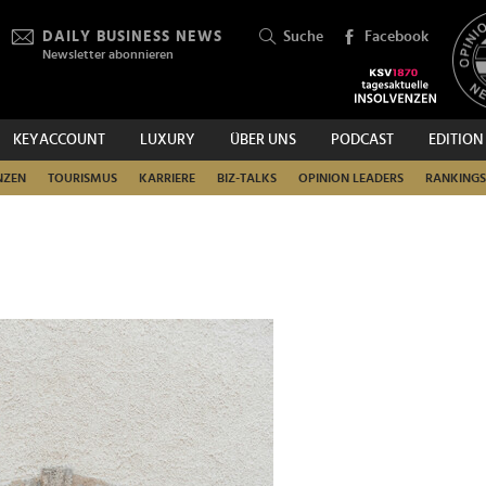
DAILY BUSINESS NEWS
Suche
Facebook
Newsletter abonnieren
KEYACCOUNT
LUXURY
ÜBER UNS
PODCAST
EDITION
SUCHEN
NZEN
TOURISMUS
KARRIERE
BIZ-TALKS
OPINION LEADERS
RANKINGS