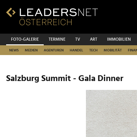
Zum
Inhalt
Zur
Fußzeilen-
Navigation
Zur
FOTO-GALERIE
TERMINE
TV
ART
IMMOBILIEN
Hauptnavigation
NEWS
MEDIEN
AGENTUREN
HANDEL
TECH
MOBILITÄT
FINA
Salzburg Summit - Gala Dinner