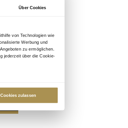
Über Cookies
ithilfe von Technologien wie
onalisierte Werbung und
 Angeboten zu ermöglichen.
g jederzeit über die Cookie-
au sein können
zieren
Cookies zulassen
hre Präferenzen im
Abschnitt
 Medien anbieten zu können
hrer Verwendung unserer