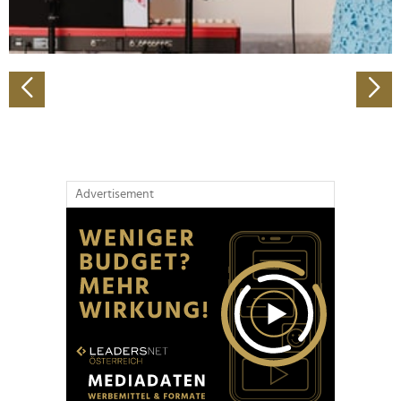
zu können und die Zugriffe auf unsere Website zu
analysieren. Außerdem geben wir Informationen zu Ihrer
Verwendung unserer Website an unsere Partner für
soziale Medien, Werbung und Analysen weiter. Unsere
Partner führen diese Informationen möglicherweise mit
weiteren Daten zusammen, die Sie ihnen bereitgestellt
haben oder die sie im Rahmen Ihrer Nutzung der Dienste
gesammelt haben.
Advertisement