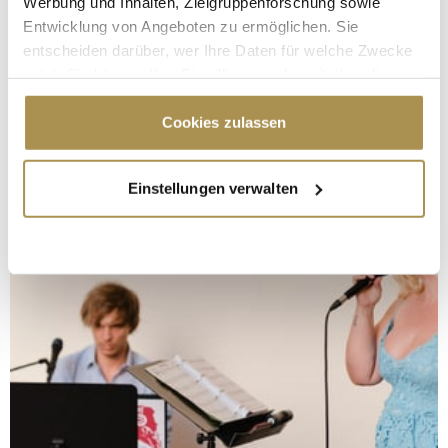
Werbung und Inhalten, Zielgruppenforschung sowie
Entwicklung von Angeboten zu ermöglichen. Sie
entscheiden darüber, wer Ihre Daten für welche Zwecke
nutzt. Sie können Ihre Einwilligung jederzeit über die
Cookie-Erklärung oder durch Klicken auf das Privacy
Trigger Symbol ändern oder widerrufen
Cookies zulassen
Wenn Sie es erlauben, würden wir auch gerne:
Einstellungen verwalten
Informationen über Ihre geografische Lage
erfassen, welche bis auf einige Meter genau sein
können
Ihr Gerät durch aktives Scannen nach
bestimmten Merkmalen (Fingerprinting) identifizieren
Erfahren Sie mehr darüber, wie Ihre persönlichen Daten
verarbeitet werden, und legen Sie Ihre Präferenzen im
Abschnitt Einzelheiten
fest.
Wir verwenden Cookies, um Inhalte und Anzeigen zu
personalisieren, Funktionen für soziale Medien anbieten