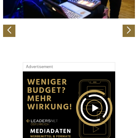
zu können und die Zugriffe auf unsere Website zu
analysieren. Außerdem geben wir Informationen zu Ihrer
Verwendung unserer Website an unsere Partner für
soziale Medien, Werbung und Analysen weiter. Unsere
Partner führen diese Informationen möglicherweise mit
weiteren Daten zusammen, die Sie ihnen bereitgestellt
haben oder die sie im Rahmen Ihrer Nutzung der Dienste
gesammelt haben.
Advertisement