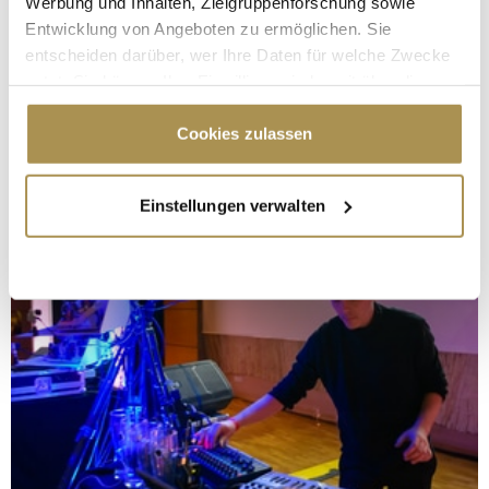
Werbung und Inhalten, Zielgruppenforschung sowie
Entwicklung von Angeboten zu ermöglichen. Sie
entscheiden darüber, wer Ihre Daten für welche Zwecke
nutzt. Sie können Ihre Einwilligung jederzeit über die
Cookie-Erklärung oder durch Klicken auf das Privacy
Trigger Symbol ändern oder widerrufen
Cookies zulassen
Wenn Sie es erlauben, würden wir auch gerne:
Einstellungen verwalten
Informationen über Ihre geografische Lage
erfassen, welche bis auf einige Meter genau sein
können
Ihr Gerät durch aktives Scannen nach
bestimmten Merkmalen (Fingerprinting) identifizieren
Erfahren Sie mehr darüber, wie Ihre persönlichen Daten
verarbeitet werden, und legen Sie Ihre Präferenzen im
Abschnitt Einzelheiten
fest.
Wir verwenden Cookies, um Inhalte und Anzeigen zu
personalisieren, Funktionen für soziale Medien anbieten