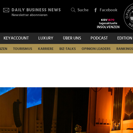
DAILY BUSINESS NEWS
Suche
Facebook
Newsletter abonnieren
KEYACCOUNT
LUXURY
ÜBER UNS
PODCAST
EDITION
SUCHEN
NZEN
TOURISMUS
KARRIERE
BIZ-TALKS
OPINION LEADERS
RANKINGS