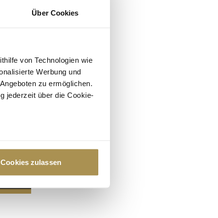
Über Cookies
ithilfe von Technologien wie
onalisierte Werbung und
 Angeboten zu ermöglichen.
g jederzeit über die Cookie-
au sein können
zieren
Cookies zulassen
hre Präferenzen im
Abschnitt
 Medien anbieten zu können
hrer Verwendung unserer