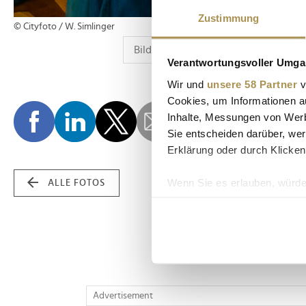
Zustimmung
© Cityfoto / W. Simlinger
Verantwortungsvoller Umgan
Wir und
unsere 58 Partner
v
Cookies, um Informationen a
Inhalte, Messungen von Werb
Sie entscheiden darüber, wer
Erklärung oder durch Klicken
Wenn Sie es erlauben, würde
ALLE FOTOS
Informationen über Ih
Ihr Gerät durch aktiv
Erfahren Sie mehr darüber, w
Einzelheiten
fest.
Wir verwenden Cookies, um I
Advertisement
und die Zugriffe auf unsere 