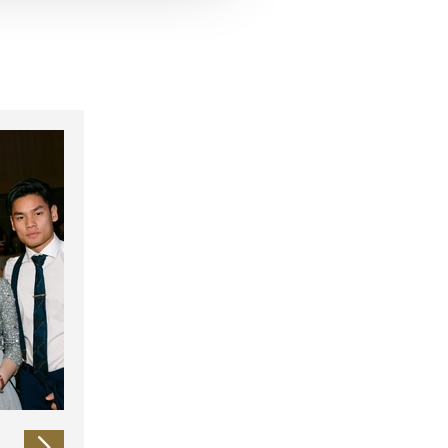
 führen diese Informationen
ie im Rahmen Ihrer Nutzung