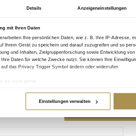
Details
Anzeigeneinstellungen
g mit Ihren Daten
erarbeiten Ihre persönlichen Daten, wie z. B. Ihre IP-Adresse, m
Advertisement
uf Ihrem Gerät zu speichern und darauf zuzugreifen und so pers
ung und Inhalten, Zielgruppenforschung sowie Entwicklung von
 Ihre Daten für welche Zwecke nutzt. Sie können Ihre Einwilligun
 auf das Privacy Trigger Symbol ändern oder widerrufen
n wir auch gerne:
re geografische Lage erfassen, welche bis auf einige Meter gen
es Scannen nach bestimmten Merkmalen (Fingerprinting) identifi
Einstellungen verwalten
ie Ihre persönlichen Daten verarbeitet werden, und legen Sie I
nhalte und Anzeigen zu personalisieren, Funktionen für soziale
Website zu analysieren. Außerdem geben wir Informationen zu I