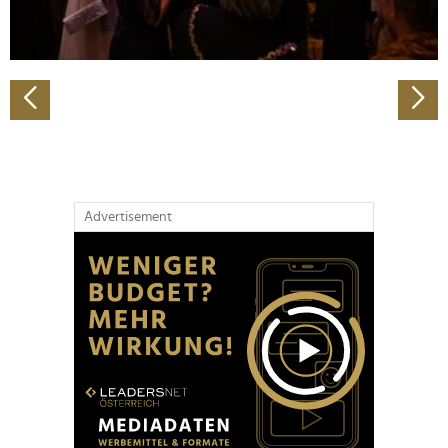
zu können und die Zugriffe auf unsere Website zu
analysieren. Außerdem geben wir Informationen zu Ihrer
Verwendung unserer Website an unsere Partner für
soziale Medien, Werbung und Analysen weiter. Unsere
Partner führen diese Informationen möglicherweise mit
weiteren Daten zusammen, die Sie ihnen bereitgestellt
haben oder die sie im Rahmen Ihrer Nutzung der Dienste
gesammelt haben.
Advertisement