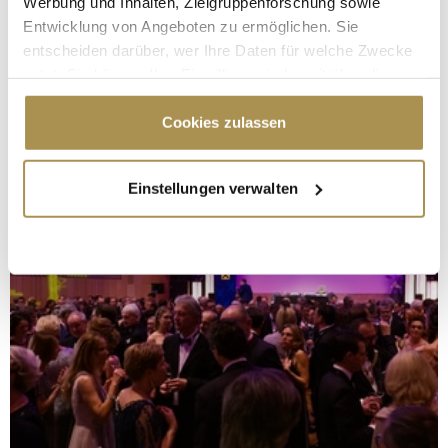
Werbung und Inhalten, Zielgruppenforschung sowie
Entwicklung von Angeboten zu ermöglichen. Sie
entscheiden darüber, wer Ihre Daten für welche Zwecke
nutzt. Sie können Ihre Einwilligung jederzeit über die
Cookie-Erklärung oder durch Klicken auf das Privacy
Trigger Symbol ändern oder widerrufen
Cookies zulassen
Wenn Sie es erlauben, würden wir auch gerne:
Einstellungen verwalten
Informationen über Ihre geografische Lage
erfassen, welche bis auf einige Meter genau sein
können
Ihr Gerät durch aktives Scannen nach
bestimmten Merkmalen (Fingerprinting) identifizieren
Erfahren Sie mehr darüber, wie Ihre persönlichen Daten
verarbeitet werden, und legen Sie Ihre Präferenzen im
Abschnitt Einzelheiten
fest.
Wir verwenden Cookies, um Inhalte und Anzeigen zu
personalisieren, Funktionen für soziale Medien anbieten