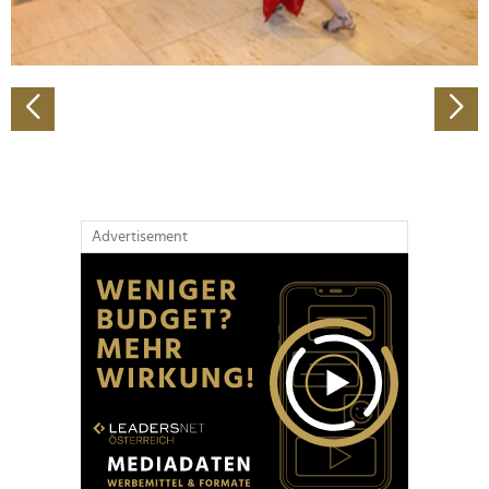
zu können und die Zugriffe auf unsere Website zu
analysieren. Außerdem geben wir Informationen zu Ihrer
Verwendung unserer Website an unsere Partner für
soziale Medien, Werbung und Analysen weiter. Unsere
Partner führen diese Informationen möglicherweise mit
weiteren Daten zusammen, die Sie ihnen bereitgestellt
haben oder die sie im Rahmen Ihrer Nutzung der Dienste
gesammelt haben.
Advertisement