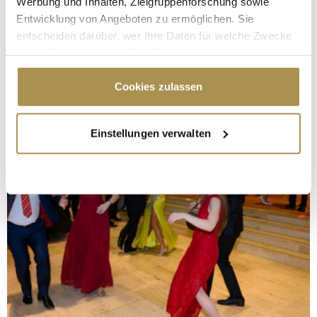
Werbung und Inhalten, Zielgruppenforschung sowie
Entwicklung von Angeboten zu ermöglichen. Sie
entscheiden darüber, wer Ihre Daten für welche Zwecke
nutzt. Sie können Ihre Einwilligung jederzeit über die
Cookie-Erklärung oder durch Klicken auf das Privacy
Trigger Symbol ändern oder widerrufen
Cookies zulassen
Wenn Sie es erlauben, würden wir auch gerne:
Einstellungen verwalten
Informationen über Ihre geografische Lage
erfassen, welche bis auf einige Meter genau sein
können
Ihr Gerät durch aktives Scannen nach
bestimmten Merkmalen (Fingerprinting) identifizieren
Erfahren Sie mehr darüber, wie Ihre persönlichen Daten
verarbeitet werden, und legen Sie Ihre Präferenzen im
Abschnitt Einzelheiten
fest.
Wir verwenden Cookies, um Inhalte und Anzeigen zu
personalisieren, Funktionen für soziale Medien anbieten