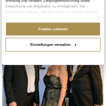
Werbung und Inhalten, Zielgruppenforschung sowie
Entwicklung von Angeboten zu ermöglichen. Sie
entscheiden darüber, wer Ihre Daten für welche Zwecke
nutzt. Sie können Ihre Einwilligung jederzeit über die
Cookie-Erklärung oder durch Klicken auf das Privacy
Trigger Symbol ändern oder widerrufen
Cookies zulassen
Wenn Sie es erlauben, würden wir auch gerne:
Einstellungen verwalten
Informationen über Ihre geografische Lage
erfassen, welche bis auf einige Meter genau sein
können
Ihr Gerät durch aktives Scannen nach
bestimmten Merkmalen (Fingerprinting) identifizieren
Erfahren Sie mehr darüber, wie Ihre persönlichen Daten
verarbeitet werden, und legen Sie Ihre Präferenzen im
Abschnitt Einzelheiten
fest.
Wir verwenden Cookies, um Inhalte und Anzeigen zu
personalisieren, Funktionen für soziale Medien anbieten