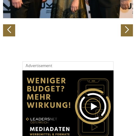
zu können und die Zugriffe auf unsere Website zu
analysieren. Außerdem geben wir Informationen zu Ihrer
Verwendung unserer Website an unsere Partner für
soziale Medien, Werbung und Analysen weiter. Unsere
Partner führen diese Informationen möglicherweise mit
weiteren Daten zusammen, die Sie ihnen bereitgestellt
haben oder die sie im Rahmen Ihrer Nutzung der Dienste
gesammelt haben.
Advertisement