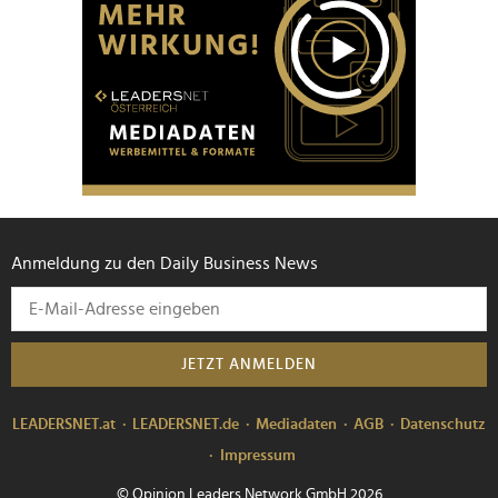
Anmeldung zu den Daily Business News
JETZT ANMELDEN
LEADERSNET.at
LEADERSNET.de
Mediadaten
AGB
Datenschutz
Impressum
© Opinion Leaders Network GmbH 2026