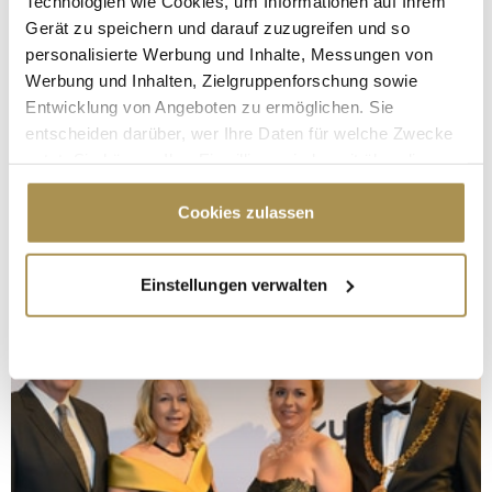
Technologien wie Cookies, um Informationen auf Ihrem
Gerät zu speichern und darauf zuzugreifen und so
personalisierte Werbung und Inhalte, Messungen von
Werbung und Inhalten, Zielgruppenforschung sowie
Entwicklung von Angeboten zu ermöglichen. Sie
entscheiden darüber, wer Ihre Daten für welche Zwecke
nutzt. Sie können Ihre Einwilligung jederzeit über die
Cookie-Erklärung oder durch Klicken auf das Privacy
Trigger Symbol ändern oder widerrufen
Cookies zulassen
Wenn Sie es erlauben, würden wir auch gerne:
Einstellungen verwalten
Informationen über Ihre geografische Lage
erfassen, welche bis auf einige Meter genau sein
können
Ihr Gerät durch aktives Scannen nach
bestimmten Merkmalen (Fingerprinting) identifizieren
Erfahren Sie mehr darüber, wie Ihre persönlichen Daten
verarbeitet werden, und legen Sie Ihre Präferenzen im
Abschnitt Einzelheiten
fest.