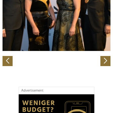
Wir verwenden Cookies, um Inhalte und Anzeigen zu
personalisieren, Funktionen für soziale Medien anbieten
zu können und die Zugriffe auf unsere Website zu
analysieren. Außerdem geben wir Informationen zu Ihrer
Verwendung unserer Website an unsere Partner für
soziale Medien, Werbung und Analysen weiter. Unsere
Partner führen diese Informationen möglicherweise mit
weiteren Daten zusammen, die Sie ihnen bereitgestellt
haben oder die sie im Rahmen Ihrer Nutzung der Dienste
gesammelt haben.
Advertisement