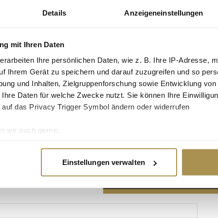
Details
Anzeigeneinstellungen
g mit Ihren Daten
erarbeiten Ihre persönlichen Daten, wie z. B. Ihre IP-Adresse, m
Advertisement
uf Ihrem Gerät zu speichern und darauf zuzugreifen und so pers
ung und Inhalten, Zielgruppenforschung sowie Entwicklung von
 Ihre Daten für welche Zwecke nutzt. Sie können Ihre Einwilligun
 auf das Privacy Trigger Symbol ändern oder widerrufen
n wir auch gerne:
re geografische Lage erfassen, welche bis auf einige Meter gen
es Scannen nach bestimmten Merkmalen (Fingerprinting) identifi
Einstellungen verwalten
ie Ihre persönlichen Daten verarbeitet werden, und legen Sie I
nhalte und Anzeigen zu personalisieren, Funktionen für soziale
Website zu analysieren. Außerdem geben wir Informationen zu I