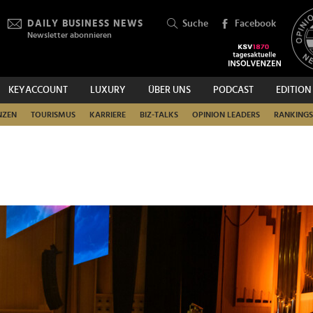
DAILY BUSINESS NEWS
Suche
Facebook
Newsletter abonnieren
KEYACCOUNT
LUXURY
ÜBER UNS
PODCAST
EDITION
SUCHEN
NZEN
TOURISMUS
KARRIERE
BIZ-TALKS
OPINION LEADERS
RANKINGS