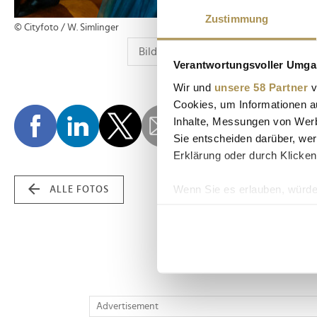
Zustimmung
© Cityfoto / W. Simlinger
Verantwortungsvoller Umgan
Wir und
unsere 58 Partner
v
Cookies, um Informationen a
Inhalte, Messungen von Werb
Sie entscheiden darüber, wer
Erklärung oder durch Klicken
Wenn Sie es erlauben, würde
ALLE FOTOS
Informationen über Ih
Ihr Gerät durch aktiv
Erfahren Sie mehr darüber, w
Einzelheiten
fest.
Wir verwenden Cookies, um I
Advertisement
und die Zugriffe auf unsere 