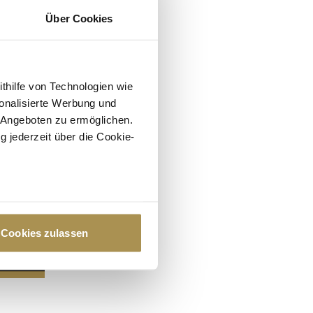
Über Cookies
ithilfe von Technologien wie
onalisierte Werbung und
 Angeboten zu ermöglichen.
g jederzeit über die Cookie-
au sein können
zieren
Cookies zulassen
hre Präferenzen im
Abschnitt
 Medien anbieten zu können
hrer Verwendung unserer