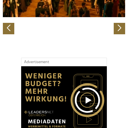
zu können und die Zugriffe auf unsere Website zu
analysieren. Außerdem geben wir Informationen zu Ihrer
Verwendung unserer Website an unsere Partner für
soziale Medien, Werbung und Analysen weiter. Unsere
Partner führen diese Informationen möglicherweise mit
weiteren Daten zusammen, die Sie ihnen bereitgestellt
haben oder die sie im Rahmen Ihrer Nutzung der Dienste
gesammelt haben.
Advertisement