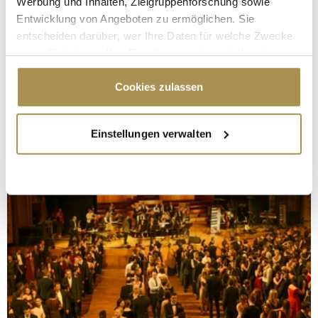
Werbung und Inhalten, Zielgruppenforschung sowie
Entwicklung von Angeboten zu ermöglichen. Sie
entscheiden darüber, wer Ihre Daten für welche Zwecke
nutzt. Sie können Ihre Einwilligung jederzeit über die
Cookie-Erklärung oder durch Klicken auf das Privacy
Trigger Symbol ändern oder widerrufen
Cookies zulassen
Wenn Sie es erlauben, würden wir auch gerne:
Einstellungen verwalten
Informationen über Ihre geografische Lage
erfassen, welche bis auf einige Meter genau sein
können
Ihr Gerät durch aktives Scannen nach
bestimmten Merkmalen (Fingerprinting) identifizieren
Erfahren Sie mehr darüber, wie Ihre persönlichen Daten
verarbeitet werden, und legen Sie Ihre Präferenzen im
Abschnitt Einzelheiten
fest.
Wir verwenden Cookies, um Inhalte und Anzeigen zu
personalisieren, Funktionen für soziale Medien anbieten