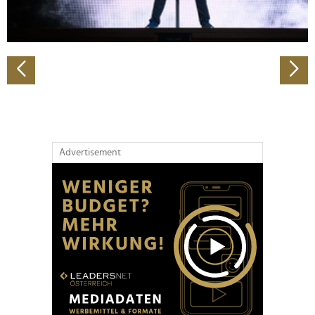
zu können und die Zugriffe auf unsere Website zu
analysieren. Außerdem geben wir Informationen zu Ihrer
Verwendung unserer Website an unsere Partner für
soziale Medien, Werbung und Analysen weiter. Unsere
Partner führen diese Informationen möglicherweise mit
weiteren Daten zusammen, die Sie ihnen bereitgestellt
haben oder die sie im Rahmen Ihrer Nutzung der Dienste
gesammelt haben.
Advertisement