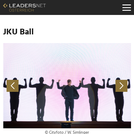
Zum
Inhalt
Zur
Fußzeilen-
Navigation
JKU Ball
Zur
Hauptnavigation
© Cityfoto / W. Simlinger