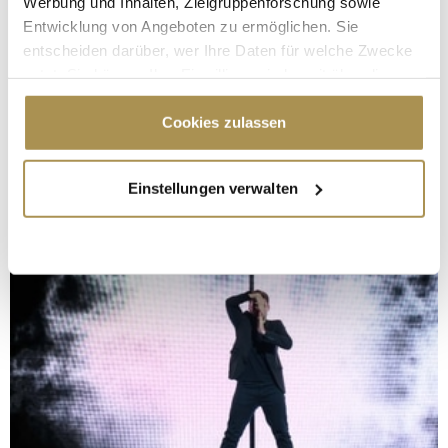
Werbung und Inhalten, Zielgruppenforschung sowie
Entwicklung von Angeboten zu ermöglichen. Sie
entscheiden darüber, wer Ihre Daten für welche Zwecke
nutzt. Sie können Ihre Einwilligung jederzeit über die
Cookie-Erklärung oder durch Klicken auf das Privacy
Trigger Symbol ändern oder widerrufen
Cookies zulassen
Wenn Sie es erlauben, würden wir auch gerne:
Einstellungen verwalten
Informationen über Ihre geografische Lage
erfassen, welche bis auf einige Meter genau sein
können
Ihr Gerät durch aktives Scannen nach
bestimmten Merkmalen (Fingerprinting) identifizieren
Erfahren Sie mehr darüber, wie Ihre persönlichen Daten
verarbeitet werden, und legen Sie Ihre Präferenzen im
Abschnitt Einzelheiten
fest.
Wir verwenden Cookies, um Inhalte und Anzeigen zu
personalisieren, Funktionen für soziale Medien anbieten