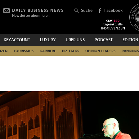
DAILY BUSINESS NEWS
Suche
Facebook
Newsletter abonnieren
KEYACCOUNT
LUXURY
ÜBER UNS
PODCAST
EDITION
SUCHEN
NZEN
TOURISMUS
KARRIERE
BIZ-TALKS
OPINION LEADERS
RANKINGS