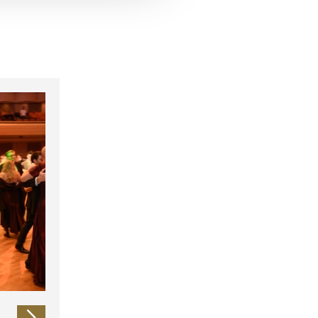
 führen diese Informationen
ie im Rahmen Ihrer Nutzung