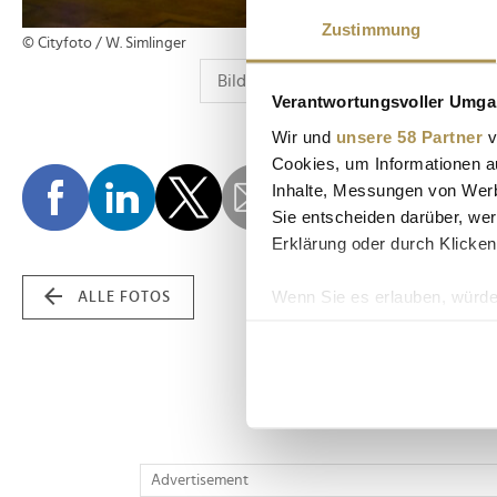
Zustimmung
© Cityfoto / W. Simlinger
Verantwortungsvoller Umgan
Wir und
unsere 58 Partner
v
Cookies, um Informationen a
Inhalte, Messungen von Werb
Sie entscheiden darüber, wer
Erklärung oder durch Klicken
Wenn Sie es erlauben, würde
ALLE FOTOS
Informationen über Ih
Ihr Gerät durch aktiv
Erfahren Sie mehr darüber, w
Einzelheiten
fest.
Wir verwenden Cookies, um I
Advertisement
und die Zugriffe auf unsere 