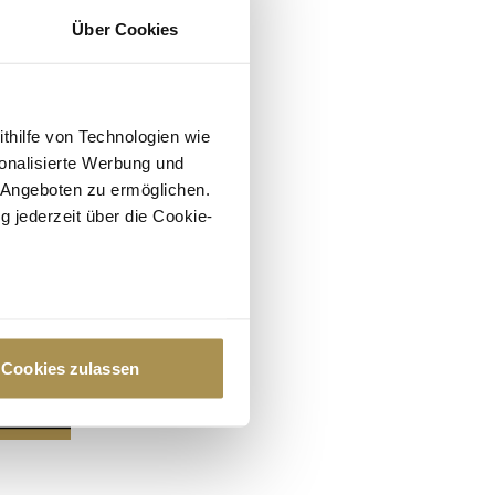
Über Cookies
ithilfe von Technologien wie
onalisierte Werbung und
 Angeboten zu ermöglichen.
g jederzeit über die Cookie-
au sein können
zieren
Cookies zulassen
hre Präferenzen im
Abschnitt
 Medien anbieten zu können
hrer Verwendung unserer