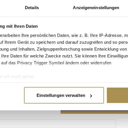
Details
Anzeigeneinstellungen
g mit Ihren Daten
erarbeiten Ihre persönlichen Daten, wie z. B. Ihre IP-Adresse, m
Advertisement
uf Ihrem Gerät zu speichern und darauf zuzugreifen und so pers
ung und Inhalten, Zielgruppenforschung sowie Entwicklung von
 Ihre Daten für welche Zwecke nutzt. Sie können Ihre Einwilligun
 auf das Privacy Trigger Symbol ändern oder widerrufen
n wir auch gerne:
re geografische Lage erfassen, welche bis auf einige Meter gen
es Scannen nach bestimmten Merkmalen (Fingerprinting) identifi
Einstellungen verwalten
ie Ihre persönlichen Daten verarbeitet werden, und legen Sie I
nhalte und Anzeigen zu personalisieren, Funktionen für soziale
Website zu analysieren. Außerdem geben wir Informationen zu I