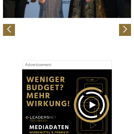
zu können und die Zugriffe auf unsere Website zu
analysieren. Außerdem geben wir Informationen zu Ihrer
Verwendung unserer Website an unsere Partner für
soziale Medien, Werbung und Analysen weiter. Unsere
Partner führen diese Informationen möglicherweise mit
weiteren Daten zusammen, die Sie ihnen bereitgestellt
haben oder die sie im Rahmen Ihrer Nutzung der Dienste
gesammelt haben.
Advertisement