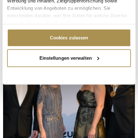
Werbung und Inhalten, Zielgruppenforschung sowie
Entwicklung von Angeboten zu ermöglichen. Sie
entscheiden darüber, wer Ihre Daten für welche Zwecke
nutzt. Sie können Ihre Einwilligung jederzeit über die
Cookie-Erklärung oder durch Klicken auf das Privacy
Trigger Symbol ändern oder widerrufen
Cookies zulassen
Wenn Sie es erlauben, würden wir auch gerne:
Einstellungen verwalten
Informationen über Ihre geografische Lage
erfassen, welche bis auf einige Meter genau sein
können
Ihr Gerät durch aktives Scannen nach
bestimmten Merkmalen (Fingerprinting) identifizieren
Erfahren Sie mehr darüber, wie Ihre persönlichen Daten
verarbeitet werden, und legen Sie Ihre Präferenzen im
Abschnitt Einzelheiten
fest.
Wir verwenden Cookies, um Inhalte und Anzeigen zu
personalisieren, Funktionen für soziale Medien anbieten