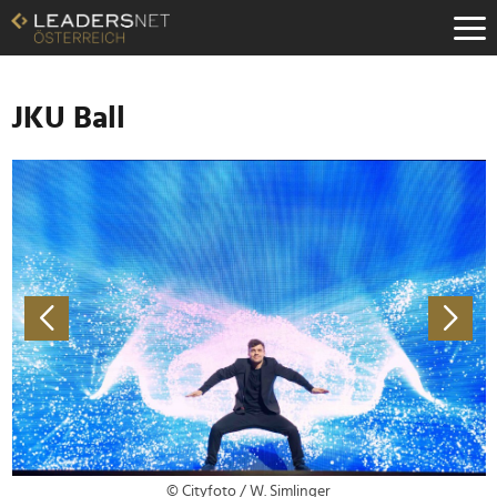
Zum
Inhalt
Zur
Fußzeilen-
Navigation
JKU Ball
Zur
Hauptnavigation
© Cityfoto / W. Simlinger