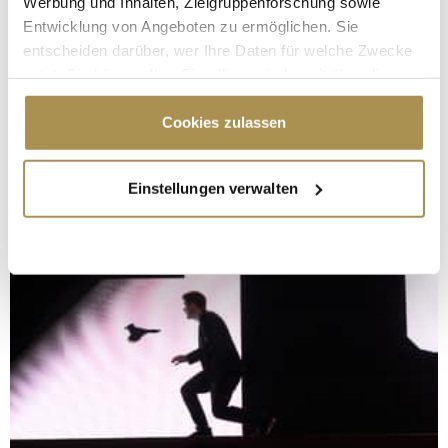
Werbung und Inhalten, Zielgruppenforschung sowie
Entwicklung von Angeboten zu ermöglichen. Sie
entscheiden darüber, wer Ihre Daten für welche Zwecke
nutzt. Sie können Ihre Einwilligung jederzeit über die
Cookie-Erklärung oder durch Klicken auf das Privacy
Trigger Symbol ändern oder widerrufen
Cookies zulassen
Wenn Sie es erlauben, würden wir auch gerne:
Einstellungen verwalten
Informationen über Ihre geografische Lage
erfassen, welche bis auf einige Meter genau sein
können
Ihr Gerät durch aktives Scannen nach
bestimmten Merkmalen (Fingerprinting) identifizieren
Erfahren Sie mehr darüber, wie Ihre persönlichen Daten
verarbeitet werden, und legen Sie Ihre Präferenzen im
Abschnitt Einzelheiten
fest.
Wir verwenden Cookies, um Inhalte und Anzeigen zu
personalisieren, Funktionen für soziale Medien anbieten