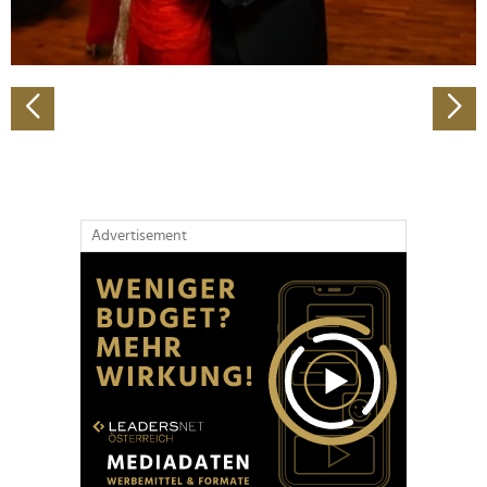
zu können und die Zugriffe auf unsere Website zu
analysieren. Außerdem geben wir Informationen zu Ihrer
Verwendung unserer Website an unsere Partner für
soziale Medien, Werbung und Analysen weiter. Unsere
Partner führen diese Informationen möglicherweise mit
weiteren Daten zusammen, die Sie ihnen bereitgestellt
haben oder die sie im Rahmen Ihrer Nutzung der Dienste
gesammelt haben.
Advertisement