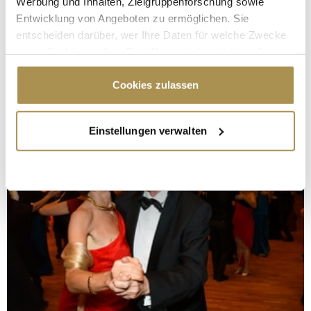
Werbung und Inhalten, Zielgruppenforschung sowie
Entwicklung von Angeboten zu ermöglichen. Sie
entscheiden darüber, wer Ihre Daten für welche Zwecke
nutzt. Sie können Ihre Einwilligung jederzeit über die
Cookie-Erklärung oder durch Klicken auf das Privacy
Trigger Symbol ändern oder widerrufen
Cookies zulassen
Wenn Sie es erlauben, würden wir auch gerne:
Einstellungen verwalten
Informationen über Ihre geografische Lage
erfassen, welche bis auf einige Meter genau sein
können
Ihr Gerät durch aktives Scannen nach
bestimmten Merkmalen (Fingerprinting) identifizieren
Erfahren Sie mehr darüber, wie Ihre persönlichen Daten
verarbeitet werden, und legen Sie Ihre Präferenzen im
Abschnitt Einzelheiten
fest.
Wir verwenden Cookies, um Inhalte und Anzeigen zu
personalisieren, Funktionen für soziale Medien anbieten