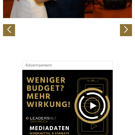
zu können und die Zugriffe auf unsere Website zu
analysieren. Außerdem geben wir Informationen zu Ihrer
Verwendung unserer Website an unsere Partner für
soziale Medien, Werbung und Analysen weiter. Unsere
Partner führen diese Informationen möglicherweise mit
weiteren Daten zusammen, die Sie ihnen bereitgestellt
haben oder die sie im Rahmen Ihrer Nutzung der Dienste
gesammelt haben.
Advertisement