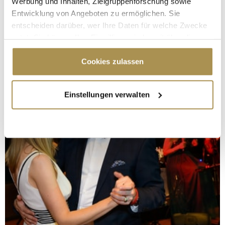
Werbung und Inhalten, Zielgruppenforschung sowie
Entwicklung von Angeboten zu ermöglichen. Sie
entscheiden darüber, wer Ihre Daten für welche Zwecke
nutzt. Sie können Ihre Einwilligung jederzeit über die
Cookie-Erklärung oder durch Klicken auf das Privacy
Trigger Symbol ändern oder widerrufen
Cookies zulassen
Wenn Sie es erlauben, würden wir auch gerne:
Einstellungen verwalten
Informationen über Ihre geografische Lage
erfassen, welche bis auf einige Meter genau sein
können
Ihr Gerät durch aktives Scannen nach
bestimmten Merkmalen (Fingerprinting) identifizieren
Erfahren Sie mehr darüber, wie Ihre persönlichen Daten
verarbeitet werden, und legen Sie Ihre Präferenzen im
Abschnitt Einzelheiten
fest.
Wir verwenden Cookies, um Inhalte und Anzeigen zu
personalisieren, Funktionen für soziale Medien anbieten