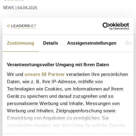
NEWS
| 04.08.2025
Die Agentur stoff hatte anlässlich des bekannten Kirchtags
eine umfassende Kampagne für die Biermarke umgesetzt.
Neben klassischen Maßnahmen wurde auch das Packaging
des eigens gebrauten Kirchtagsmärzen gestaltet. Seit 1936
Zustimmung
Details
Anzeigeneinstellungen
Über
lädt der Villacher Kirchtag in der ersten Augustwoche dazu
ein, Vielfalt und...
Verantwortungsvoller Umgang mit Ihren Daten
Villacher Brauerei überzeugte Kirchtagsgäste mit
Wir und
unsere 58 Partner
verarbeiten Ihre persönlichen
eigenem Märzen
Daten, wie z. B. Ihre IP-Adresse, mithilfe von
Technologien wie Cookies, um Informationen auf Ihrem
NEWS
| 31.07.2025
Gerät zu speichern und darauf zuzugreifen und so
Auch heuer wurde wieder ein spezielles Bier für den Villacher
personalisierte Werbung und Inhalte, Messungen von
Kirchtag gebraut. LEADERSNET.tv war beim Bieranstich vor
Werbung und Inhalten, Zielgruppenforschung sowie
Ort und wollte von den Verantwortlichen u.a. wissen, was die
Entwicklung von Angeboten zu ermöglichen. Sie
Veranstaltung ausmacht, warum ohne gutes Bier nichts geht,
entscheiden darüber, wer Ihre Daten für welche Zwecke
was das Kirchtagsmärzen besonders macht, wie es bei den
nutzt. Sie können Ihre Einwilligung jederzeit über die
Gästen...