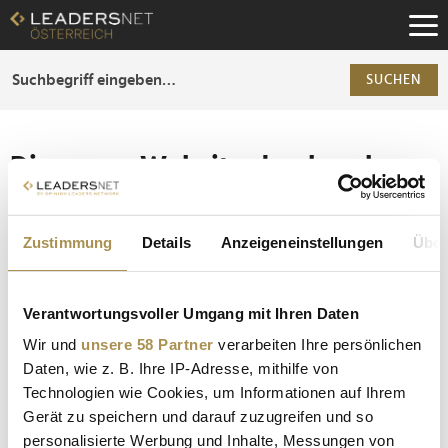
Zum
Inhalt
Zur
Fußzeilen-
SUCHEN
Navigation
Zur
Hauptnavigation
Die ganze Website durchsuchen
Die Anfrage ergab 0 Treffer.
Zustimmung
Details
Anzeigeneinstellungen
Über
Tipp
Seiten suchen, die genau diese Wortgruppe enthalten:
Verantwortungsvoller Umgang mit Ihren Daten
Setzen Sie die gesuchten Wörter zwischen
Wir und
unsere 58 Partner
verarbeiten Ihre persönlichen
Anführungszeichen: zb "Vorname Nachname".
Daten, wie z. B. Ihre IP-Adresse, mithilfe von
Technologien wie Cookies, um Informationen auf Ihrem
Gerät zu speichern und darauf zuzugreifen und so
personalisierte Werbung und Inhalte, Messungen von