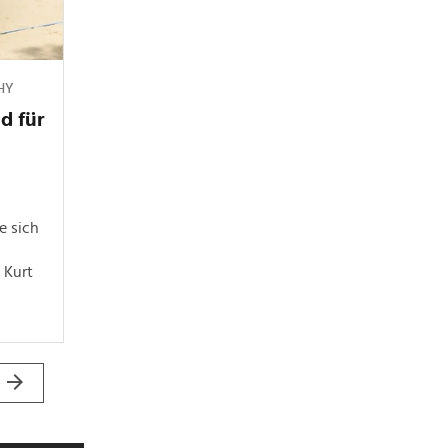
HY
d für
e sich
 Kurt
u