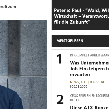
rofi zum
Peter & Paul - "Wald, Wi
Wirtschaft – Verantwort
für die Zukunft"
MEISTGELESEN
KI KREMPELT ARBEITSMA
Was Unternehme
Job-Einsteigern 
erwarten
NEWS,
TECH,
KARRIERE
| 06.08.2026
CEOS SPIELEN ENTSCHEID
ROLLE
Diese ATX-Konze