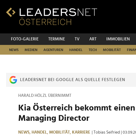
Zum
Inhalt
Zur
Fußzeilen-
Navigation
Zur
FOTO-GALERIE
TERMINE
TV
ART
IMMOBILIEN
Hauptnavigation
NEWS
MEDIEN
AGENTUREN
HANDEL
TECH
MOBILITÄT
FINA
LEADERSNET BEI GOOGLE ALS QUELLE FESTLEGEN
HARALD HÖLZL ÜBERNIMMT
Kia Österreich bekommt einen
Managing Director
NEWS,
HANDEL,
MOBILITÄT,
KARRIERE
| Tobias Seifried
| 03.09.