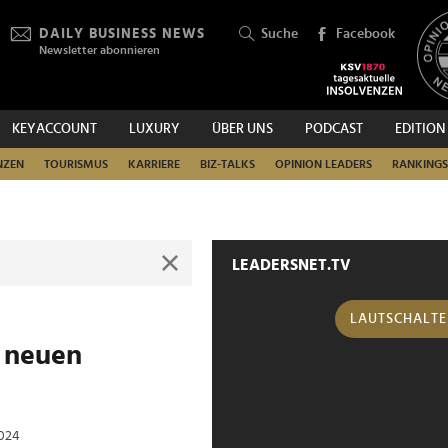
DAILY BUSINESS NEWS
Suche
Facebook
Newsletter abonnieren
KEYACCOUNT
LUXURY
ÜBER UNS
PODCAST
EDITION
SUCHEN
NZEN
TOURISMUS
KARRIERE
BIZ-TALKS
OPINION LEADERS
RANKINGS
LEADERSNET.TV
LAUTSCHALT
 neuen
2024