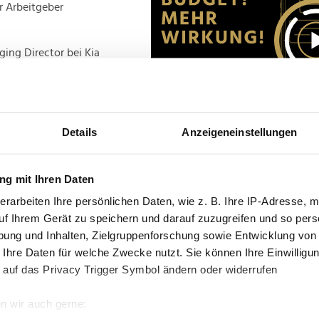
er Arbeitgeber
ging Director bei Kia
glaublich überzeugend,
m hohen Niveau. Die
s, wie auch die sehr
an. Auch von der
V9 habe ich mich
Details
Anzeigeneinstellungen
3 gegen Jahresende in
Advertisement
d das wird sicher ein
onders auf die neue
g mit Ihren Daten
, die Kia
erarbeiten Ihre persönlichen Daten, wie z. B. Ihre IP-Adresse, m
n."
uf Ihrem Gerät zu speichern und darauf zuzugreifen und so pers
ung und Inhalten, Zielgruppenforschung sowie Entwicklung von
 Ihre Daten für welche Zwecke nutzt. Sie können Ihre Einwilligun
 auf das Privacy Trigger Symbol ändern oder widerrufen
n wir auch gerne: