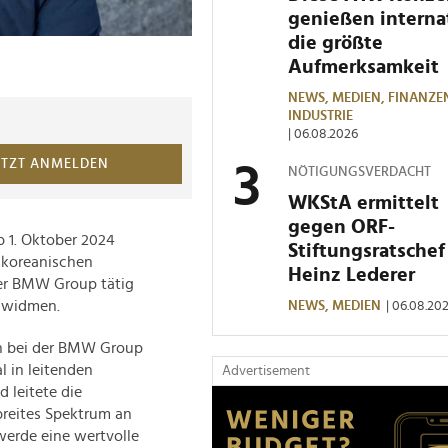
genießen interna
die größte
Aufmerksamkeit
NEWS,
MEDIEN,
FINANZE
INDUSTRIE
| 06.08.2026
ETZT ANMELDEN
NÖTIGUNGSVERDACHT
WKStA ermittelt
gegen ORF-
 1. Oktober 2024
Stiftungsratschef
dkoreanischen
Heinz Lederer
der BMW Group tätig
g widmen.
NEWS,
MEDIEN
| 06.08.20
en bei der BMW Group
l in leitenden
Advertisement
 leitete die
breites Spektrum an
 werde eine wertvolle