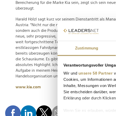
Bereicherung für die Marke Kia sein, zeigt sich sein neu
überzeugt.
Harald Hölzl sagt kurz vor seinem Dienstantritt als Mana
Austria: "Nicht nur die neue Kia Produktstrategie ist un
sondern auch die Produkte selbst sind auf einem extre
neue, sehr progressive, moderne Designsprache einerseit
weit fortgeschrittene Technologie, sprechen mich sehr 
erstklassigen Fahrdynamik des EV6 und vor allem des E
Zustimmung
bereits überzeugen können. Als nächstes kommt der EV
die Schauräume. Es gibt schon viele Vorbestellungen, un
absolutes Highlight. Ich freue mich also schon ganz bes
Verantwortungsvoller Umgan
Aufgabe in meinem Heimatland, das Team von Kia Austria
Wir und
unsere 58 Partner
v
Handelsorganisation und natürlich auf unsere Kund:inne
Cookies, um Informationen a
Inhalte, Messungen von Werb
www.kia.com
Sie entscheiden darüber, wer
Erklärung oder durch Klicken
Wenn Sie es erlauben, würde