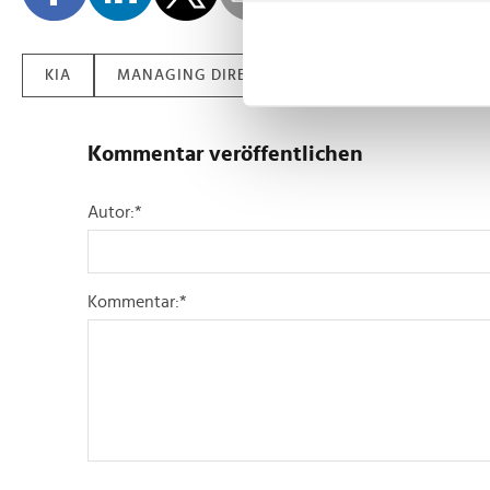
Informationen über Ih
Ihr Gerät durch aktiv
Erfahren Sie mehr darüber, w
KIA
MANAGING DIRECTOR
Einzelheiten
fest.
Wir verwenden Cookies, um I
Kommentar veröffentlichen
und die Zugriffe auf unsere 
Website an unsere Partner fü
Autor:
*
möglicherweise mit weiteren
der Dienste gesammelt habe
Kommentar:
*