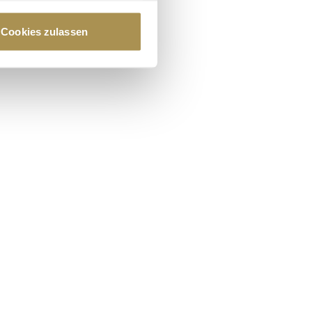
au sein können
zieren
Cookies zulassen
hre Präferenzen im
Abschnitt
 Medien anbieten zu können
hrer Verwendung unserer
 führen diese Informationen
ie im Rahmen Ihrer Nutzung