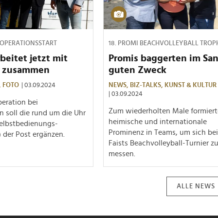
OPERATIONSSTART
18. PROMI BEACHVOLLEYBALL TROP
beitet jetzt mit
Promis baggerten im San
x zusammen
guten Zweck
,
FOTO
| 03.09.2024
NEWS,
BIZ-TALKS,
KUNST & KULTUR
| 03.09.2024
eration bei
Zum wiederholten Male formiert
n soll die rund um die Uhr
heimische und internationale
elbstbedienungs-
Prominenz in Teams, um sich bei
) der Post ergänzen.
Faists Beachvolleyball-Turnier z
messen.
ALLE NEWS