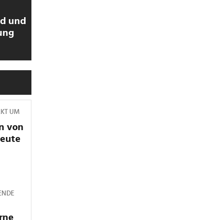
ld und
ung
RKT UM
n von
heute
ENDE
rne