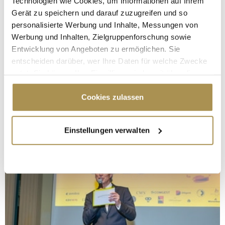
Technologien wie Cookies, um Informationen auf Ihrem
Gerät zu speichern und darauf zuzugreifen und so
personalisierte Werbung und Inhalte, Messungen von
Werbung und Inhalten, Zielgruppenforschung sowie
Entwicklung von Angeboten zu ermöglichen. Sie
entscheiden darüber, wer Ihre Daten für welche Zwecke
nutzt. Sie können Ihre Einwilligung jederzeit über die
Cookie-Erklärung oder durch Klicken auf das Privacy
Trigger Symbol ändern oder widerrufen
Cookies zulassen
Wenn Sie es erlauben, würden wir auch gerne:
Einstellungen verwalten
Informationen über Ihre geografische Lage
erfassen, welche bis auf einige Meter genau sein
können
Ihr Gerät durch aktives Scannen nach
bestimmten Merkmalen (Fingerprinting) identifizieren
Erfahren Sie mehr darüber, wie Ihre persönlichen Daten
verarbeitet werden, und legen Sie Ihre Präferenzen im
Abschnitt Einzelheiten
fest.