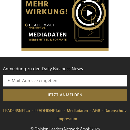
Anmeldung zu den Daily Business News
JETZT ANMELDEN
LEADERSNET.at
LEADERSNET.de
Mediadaten
AGB
Datenschutz
Impressum
© Opinion Leaders Network GmbH 2026