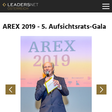
Zum
Inhalt
Zur
Fußzeilen-
Navigation
AREX 2019 - 5. Aufsichtsrats-Gala
Zur
Hauptnavigation