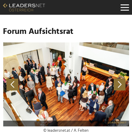
Zum
Inhalt
Zur
Fußzeilen-
Navigation
Forum Aufsichtsrat
Zur
Hauptnavigation
© leadersnet.at / A. Felten