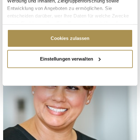
Werbung und Inhalten, Zielgruppenforschung sowie
Entwicklung von Angeboten zu ermöglichen. Sie
entscheiden darüber, wer Ihre Daten für welche Zwecke
nutzt. Sie können Ihre Einwilligung jederzeit über die
Cookie-Erklärung oder durch Klicken auf das Privacy
Trigger Symbol ändern oder widerrufen
Cookies zulassen
Wenn Sie es erlauben, würden wir auch gerne:
Einstellungen verwalten
Informationen über Ihre geografische Lage
erfassen, welche bis auf einige Meter genau sein
können
Ihr Gerät durch aktives Scannen nach
bestimmten Merkmalen (Fingerprinting) identifizieren
Erfahren Sie mehr darüber, wie Ihre persönlichen Daten
verarbeitet werden, und legen Sie Ihre Präferenzen im
Abschnitt Einzelheiten
fest.
Wir verwenden Cookies, um Inhalte und Anzeigen zu
personalisieren, Funktionen für soziale Medien anbieten