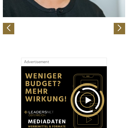
zu können und die Zugriffe auf unsere Website zu
analysieren. Außerdem geben wir Informationen zu Ihrer
Verwendung unserer Website an unsere Partner für
soziale Medien, Werbung und Analysen weiter. Unsere
Partner führen diese Informationen möglicherweise mit
weiteren Daten zusammen, die Sie ihnen bereitgestellt
haben oder die sie im Rahmen Ihrer Nutzung der Dienste
gesammelt haben.
Advertisement