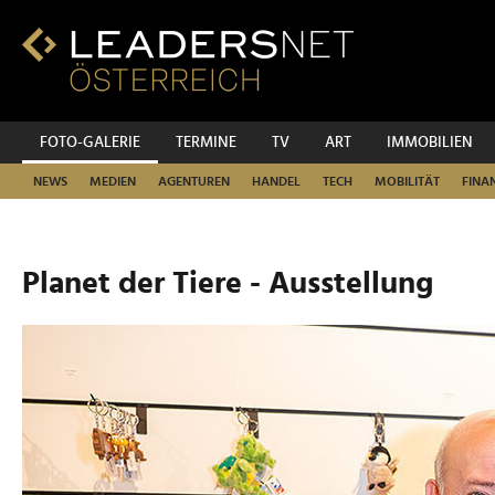
Zum
Inhalt
Zur
Fußzeilen-
Navigation
Zur
FOTO-GALERIE
TERMINE
TV
ART
IMMOBILIEN
Hauptnavigation
NEWS
MEDIEN
AGENTUREN
HANDEL
TECH
MOBILITÄT
FINA
Planet der Tiere - Ausstellung