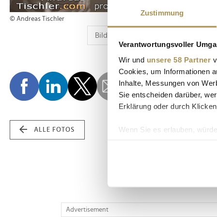
Zustimmung
© Andreas Tischler
Verantwortungsvoller Umgan
Wir und
unsere 58 Partner
v
Cookies, um Informationen a
Inhalte, Messungen von Werb
Sie entscheiden darüber, wer
Erklärung oder durch Klicken
Wenn Sie es erlauben, würde
ALLE FOTOS
Informationen über Ih
Ihr Gerät durch aktiv
Erfahren Sie mehr darüber, w
Einzelheiten
fest.
Wir verwenden Cookies, um I
Advertisement
und die Zugriffe auf unsere 