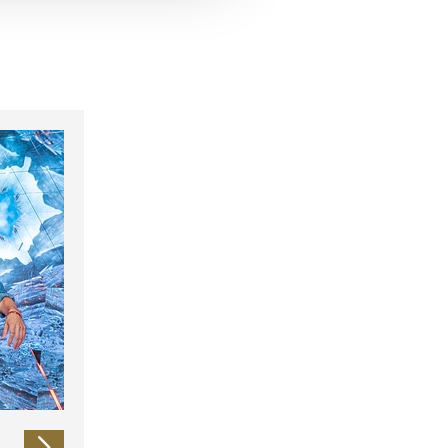
 führen diese Informationen
ie im Rahmen Ihrer Nutzung