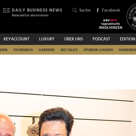
DAILY BUSINESS NEWS
Suche
Facebook
Newsletter abonnieren
KEYACCOUNT
LUXURY
ÜBER UNS
PODCAST
EDITION
SUCHEN
NZEN
TOURISMUS
KARRIERE
BIZ-TALKS
OPINION LEADERS
RANKINGS