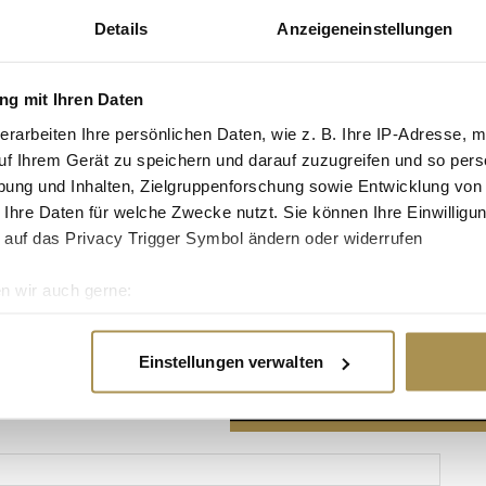
Details
Anzeigeneinstellungen
g mit Ihren Daten
erarbeiten Ihre persönlichen Daten, wie z. B. Ihre IP-Adresse, m
Advertisement
uf Ihrem Gerät zu speichern und darauf zuzugreifen und so pers
ung und Inhalten, Zielgruppenforschung sowie Entwicklung von
 Ihre Daten für welche Zwecke nutzt. Sie können Ihre Einwilligun
 auf das Privacy Trigger Symbol ändern oder widerrufen
n wir auch gerne:
re geografische Lage erfassen, welche bis auf einige Meter gen
es Scannen nach bestimmten Merkmalen (Fingerprinting) identifi
Einstellungen verwalten
ie Ihre persönlichen Daten verarbeitet werden, und legen Sie I
nhalte und Anzeigen zu personalisieren, Funktionen für soziale
Website zu analysieren. Außerdem geben wir Informationen zu I