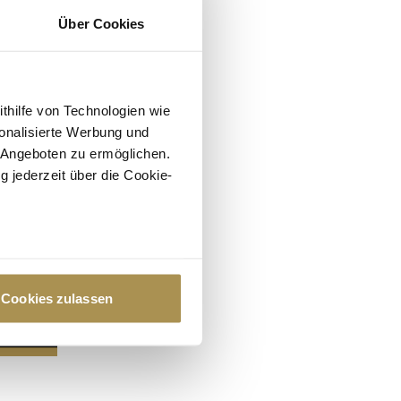
Über Cookies
ithilfe von Technologien wie
onalisierte Werbung und
 Angeboten zu ermöglichen.
g jederzeit über die Cookie-
au sein können
zieren
Cookies zulassen
hre Präferenzen im
Abschnitt
 Medien anbieten zu können
hrer Verwendung unserer