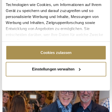
Technologien wie Cookies, um Informationen auf Ihrem
Gerät zu speichern und darauf zuzugreifen und so
personalisierte Werbung und Inhalte, Messungen von
Werbung und Inhalten, Zielgruppenforschung sowie
Entwicklung von Angeboten zu ermöglichen. Sie
entscheiden darüber, wer Ihre Daten für welche Zwecke
nutzt. Sie können Ihre Einwilligung jederzeit über die
Cookie-Erklärung oder durch Klicken auf das Privacy
Trigger Symbol ändern oder widerrufen
Cookies zulassen
Wenn Sie es erlauben, würden wir auch gerne:
Einstellungen verwalten
Informationen über Ihre geografische Lage
erfassen, welche bis auf einige Meter genau sein
können
Ihr Gerät durch aktives Scannen nach
bestimmten Merkmalen (Fingerprinting) identifizieren
Erfahren Sie mehr darüber, wie Ihre persönlichen Daten
verarbeitet werden, und legen Sie Ihre Präferenzen im