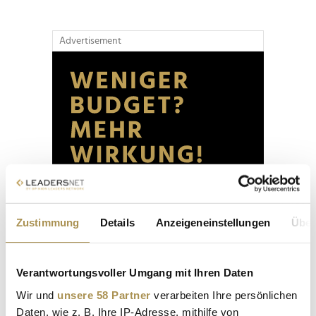
Advertisement
Zustimmung
Details
Anzeigeneinstellungen
Über
Verantwortungsvoller Umgang mit Ihren Daten
Wir und
unsere 58 Partner
verarbeiten Ihre persönlichen
Daten, wie z. B. Ihre IP-Adresse, mithilfe von