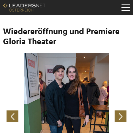
Zum
Inhalt
Zur
Fußzeilen-
Navigation
Wiedereröffnung und Premiere
Zur
Gloria Theater
Hauptnavigation