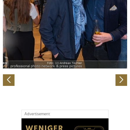
Abschnitt Einzelheiten
fest.
Wir verwenden Cookies, um Inhalte und Anzeigen zu
personalisieren, Funktionen für soziale Medien anbieten
zu können und die Zugriffe auf unsere Website zu
analysieren. Außerdem geben wir Informationen zu Ihrer
Verwendung unserer Website an unsere Partner für
soziale Medien, Werbung und Analysen weiter. Unsere
Partner führen diese Informationen möglicherweise mit
weiteren Daten zusammen, die Sie ihnen bereitgestellt
haben oder die sie im Rahmen Ihrer Nutzung der Dienste
gesammelt haben.
Advertisement