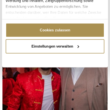
Werbung und Inhalten, Zielgruppenforschung sowie
Entwicklung von Angeboten zu ermöglichen. Sie
entscheiden darüber, wer Ihre Daten für welche Zwecke
nutzt. Sie können Ihre Einwilligung jederzeit über die
Cookie-Erklärung oder durch Klicken auf das Privacy
Trigger Symbol ändern oder widerrufen
Cookies zulassen
Wenn Sie es erlauben, würden wir auch gerne:
Einstellungen verwalten
Informationen über Ihre geografische Lage
erfassen, welche bis auf einige Meter genau sein
können
Ihr Gerät durch aktives Scannen nach
bestimmten Merkmalen (Fingerprinting) identifizieren
Erfahren Sie mehr darüber, wie Ihre persönlichen Daten
verarbeitet werden, und legen Sie Ihre Präferenzen im
Abschnitt Einzelheiten
fest.
Wir verwenden Cookies, um Inhalte und Anzeigen zu
personalisieren, Funktionen für soziale Medien anbieten