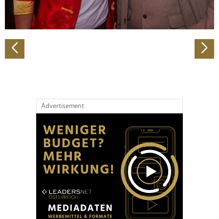
zu können und die Zugriffe auf unsere Website zu
analysieren. Außerdem geben wir Informationen zu Ihrer
Verwendung unserer Website an unsere Partner für
soziale Medien, Werbung und Analysen weiter. Unsere
Partner führen diese Informationen möglicherweise mit
weiteren Daten zusammen, die Sie ihnen bereitgestellt
haben oder die sie im Rahmen Ihrer Nutzung der Dienste
gesammelt haben.
Advertisement