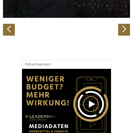
zu können und die Zugriffe auf unsere Website zu
analysieren. Außerdem geben wir Informationen zu Ihrer
Verwendung unserer Website an unsere Partner für
soziale Medien, Werbung und Analysen weiter. Unsere
Partner führen diese Informationen möglicherweise mit
weiteren Daten zusammen, die Sie ihnen bereitgestellt
haben oder die sie im Rahmen Ihrer Nutzung der Dienste
gesammelt haben.
Advertisement