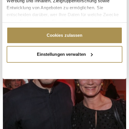
Werbung und Inhalten, Zielgruppenforschung sowie
Entwicklung von Angeboten zu ermöglichen. Sie
entscheiden darüber, wer Ihre Daten für welche Zwecke
nutzt. Sie können Ihre Einwilligung jederzeit über die
Cookie-Erklärung oder durch Klicken auf das Privacy
Trigger Symbol ändern oder widerrufen
Cookies zulassen
Wenn Sie es erlauben, würden wir auch gerne:
Einstellungen verwalten
Informationen über Ihre geografische Lage
erfassen, welche bis auf einige Meter genau sein
können
Ihr Gerät durch aktives Scannen nach
bestimmten Merkmalen (Fingerprinting) identifizieren
Erfahren Sie mehr darüber, wie Ihre persönlichen Daten
verarbeitet werden, und legen Sie Ihre Präferenzen im
Abschnitt Einzelheiten
fest.
Wir verwenden Cookies, um Inhalte und Anzeigen zu
personalisieren, Funktionen für soziale Medien anbieten