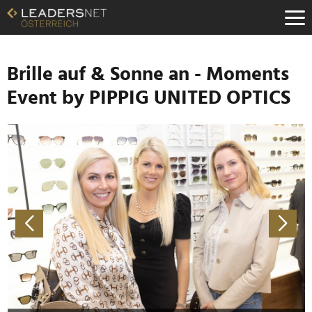
Zum
Inhalt
Zur
Fußzeilen-
Navigation
Brille auf & Sonne an - Moments
Zur
Event by PIPPIG UNITED OPTICS
Hauptnavigation