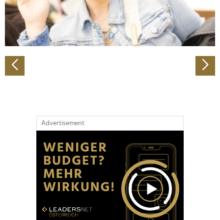
personalisieren, Funktionen für soziale Medien anbieten
zu können und die Zugriffe auf unsere Website zu
analysieren. Außerdem geben wir Informationen zu Ihrer
Verwendung unserer Website an unsere Partner für
soziale Medien, Werbung und Analysen weiter. Unsere
Partner führen diese Informationen möglicherweise mit
weiteren Daten zusammen, die Sie ihnen bereitgestellt
haben oder die sie im Rahmen Ihrer Nutzung der Dienste
gesammelt haben.
Advertisement