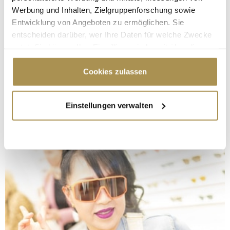
Werbung und Inhalten, Zielgruppenforschung sowie
Entwicklung von Angeboten zu ermöglichen. Sie
entscheiden darüber, wer Ihre Daten für welche Zwecke
nutzt. Sie können Ihre Einwilligung jederzeit über die
Cookie-Erklärung oder durch Klicken auf das Privacy
Trigger Symbol ändern oder widerrufen
Cookies zulassen
Wenn Sie es erlauben, würden wir auch gerne:
Einstellungen verwalten
Informationen über Ihre geografische Lage
erfassen, welche bis auf einige Meter genau sein
können
Ihr Gerät durch aktives Scannen nach
bestimmten Merkmalen (Fingerprinting) identifizieren
Erfahren Sie mehr darüber, wie Ihre persönlichen Daten
verarbeitet werden, und legen Sie Ihre Präferenzen im
Abschnitt Einzelheiten
fest.
Wir verwenden Cookies, um Inhalte und Anzeigen zu