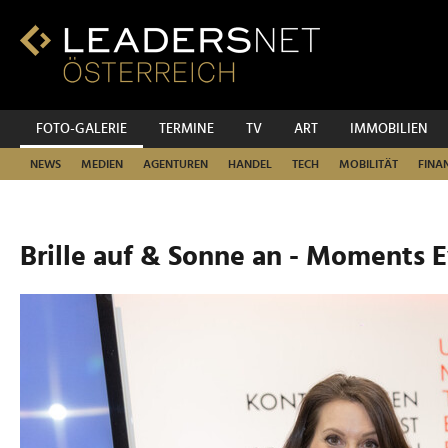
Zum
Inhalt
Zur
Fußzeilen-
Navigation
Zur
FOTO-GALERIE
TERMINE
TV
ART
IMMOBILIEN
Hauptnavigation
NEWS
MEDIEN
AGENTUREN
HANDEL
TECH
MOBILITÄT
FINA
Brille auf & Sonne an - Moments