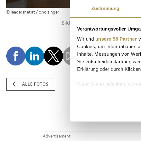
Zustimmung
© leadersnet.at / c.holzinger
Verantwortungsvoller Umgan
Wir und
unsere 58 Partner
v
Cookies, um Informationen a
Inhalte, Messungen von Werb
Sie entscheiden darüber, wer
Erklärung oder durch Klicken
Wenn Sie es erlauben, würde
ALLE FOTOS
Informationen über Ih
Ihr Gerät durch aktiv
Erfahren Sie mehr darüber, w
Einzelheiten
fest.
Wir verwenden Cookies, um I
Advertisement
und die Zugriffe auf unsere 