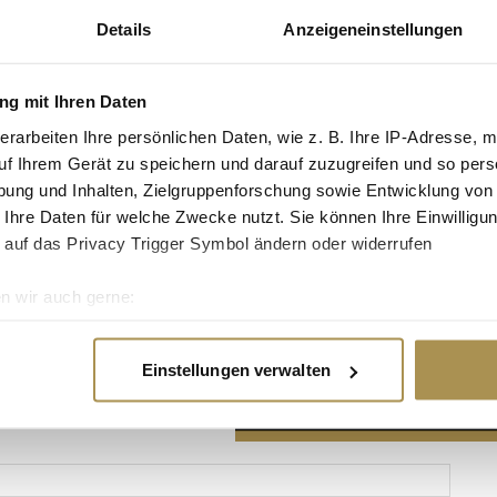
Details
Anzeigeneinstellungen
g mit Ihren Daten
erarbeiten Ihre persönlichen Daten, wie z. B. Ihre IP-Adresse, m
Advertisement
uf Ihrem Gerät zu speichern und darauf zuzugreifen und so pers
ung und Inhalten, Zielgruppenforschung sowie Entwicklung von
 Ihre Daten für welche Zwecke nutzt. Sie können Ihre Einwilligun
 auf das Privacy Trigger Symbol ändern oder widerrufen
n wir auch gerne:
re geografische Lage erfassen, welche bis auf einige Meter gen
es Scannen nach bestimmten Merkmalen (Fingerprinting) identifi
Einstellungen verwalten
ie Ihre persönlichen Daten verarbeitet werden, und legen Sie I
nhalte und Anzeigen zu personalisieren, Funktionen für soziale
Website zu analysieren. Außerdem geben wir Informationen zu I