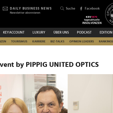
DAILY BUSINESS NEWS
Suche
Facebook
Newsletter abonnieren
KEYACCOUNT
LUXURY
ÜBER UNS
PODCAST
EDITION
SUCHEN
NZEN
TOURISMUS
KARRIERE
BIZ-TALKS
OPINION LEADERS
RANKINGS
 Event by PIPPIG UNITED OPTICS