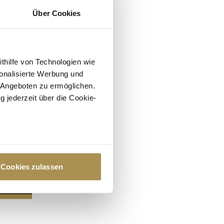
Über Cookies
ithilfe von Technologien wie
onalisierte Werbung und
 Angeboten zu ermöglichen.
g jederzeit über die Cookie-
au sein können
zieren
Cookies zulassen
hre Präferenzen im
Abschnitt
 Medien anbieten zu können
hrer Verwendung unserer