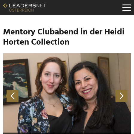
Zum
Inhalt
Zur
Fußzeilen-
Navigation
Mentory Clubabend in der Heidi
Zur
Horten Collection
Hauptnavigation