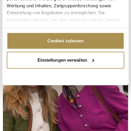
Werbung und Inhalten, Zielgruppenforschung sowie
Entwicklung von Angeboten zu ermöglichen. Sie
entscheiden darüber, wer Ihre Daten für welche Zwecke
nutzt. Sie können Ihre Einwilligung jederzeit über die
Cookie-Erklärung oder durch Klicken auf das Privacy
Trigger Symbol ändern oder widerrufen
Cookies zulassen
Wenn Sie es erlauben, würden wir auch gerne:
Einstellungen verwalten
Informationen über Ihre geografische Lage
erfassen, welche bis auf einige Meter genau sein
können
Ihr Gerät durch aktives Scannen nach
bestimmten Merkmalen (Fingerprinting) identifizieren
Erfahren Sie mehr darüber, wie Ihre persönlichen Daten
verarbeitet werden, und legen Sie Ihre Präferenzen im
Abschnitt Einzelheiten
fest.
Wir verwenden Cookies, um Inhalte und Anzeigen zu