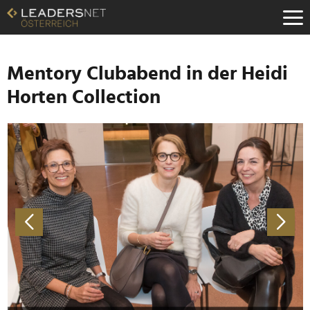
Zum
Inhalt
Zur
Fußzeilen-
Navigation
Mentory Clubabend in der Heidi
Zur
Horten Collection
Hauptnavigation