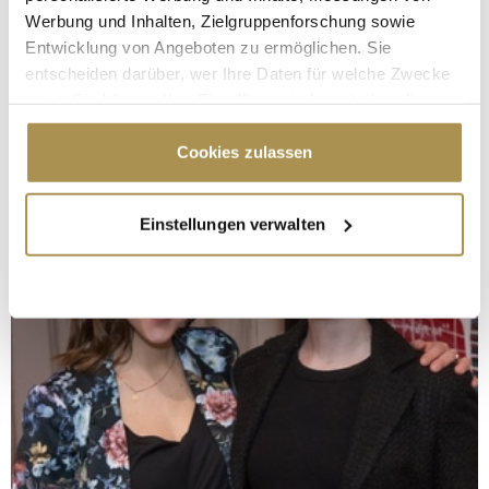
Werbung und Inhalten, Zielgruppenforschung sowie
Entwicklung von Angeboten zu ermöglichen. Sie
entscheiden darüber, wer Ihre Daten für welche Zwecke
nutzt. Sie können Ihre Einwilligung jederzeit über die
Cookie-Erklärung oder durch Klicken auf das Privacy
Trigger Symbol ändern oder widerrufen
Cookies zulassen
Wenn Sie es erlauben, würden wir auch gerne:
Einstellungen verwalten
Informationen über Ihre geografische Lage
erfassen, welche bis auf einige Meter genau sein
können
Ihr Gerät durch aktives Scannen nach
bestimmten Merkmalen (Fingerprinting) identifizieren
Erfahren Sie mehr darüber, wie Ihre persönlichen Daten
verarbeitet werden, und legen Sie Ihre Präferenzen im
Abschnitt Einzelheiten
fest.
Wir verwenden Cookies, um Inhalte und Anzeigen zu