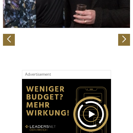
personalisieren, Funktionen für soziale Medien anbieten
zu können und die Zugriffe auf unsere Website zu
analysieren. Außerdem geben wir Informationen zu Ihrer
Verwendung unserer Website an unsere Partner für
soziale Medien, Werbung und Analysen weiter. Unsere
Partner führen diese Informationen möglicherweise mit
weiteren Daten zusammen, die Sie ihnen bereitgestellt
haben oder die sie im Rahmen Ihrer Nutzung der Dienste
gesammelt haben.
Advertisement