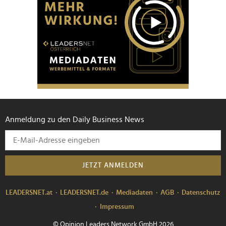
Anmeldung zu den Daily Business News
JETZT ANMELDEN
LEADERSNET.at
LEADERSNET.de
Mediadaten
AGB
Datenschutz
Impressum
© Opinion Leaders Network GmbH 2026