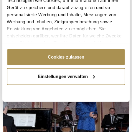
Technologien wie Cookies, um Informationen auf Ihrem
Gerät zu speichern und darauf zuzugreifen und so
personalisierte Werbung und Inhalte, Messungen von
Werbung und Inhalten, Zielgruppenforschung sowie
Entwicklung von Angeboten zu ermöglichen. Sie
entscheiden darüber, wer Ihre Daten für welche Zwecke
nutzt. Sie können Ihre Einwilligung jederzeit über die
Cookie-Erklärung oder durch Klicken auf das Privacy
Trigger Symbol ändern oder widerrufen
Cookies zulassen
Wenn Sie es erlauben, würden wir auch gerne:
Einstellungen verwalten
Informationen über Ihre geografische Lage
erfassen, welche bis auf einige Meter genau sein
können
Ihr Gerät durch aktives Scannen nach
bestimmten Merkmalen (Fingerprinting) identifizieren
Erfahren Sie mehr darüber, wie Ihre persönlichen Daten
verarbeitet werden, und legen Sie Ihre Präferenzen im
Abschnitt Einzelheiten
fest.