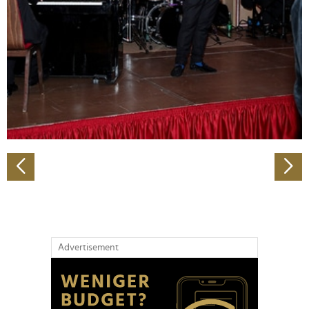
Wir verwenden Cookies, um Inhalte und Anzeigen zu
personalisieren, Funktionen für soziale Medien anbieten
zu können und die Zugriffe auf unsere Website zu
analysieren. Außerdem geben wir Informationen zu Ihrer
Verwendung unserer Website an unsere Partner für
soziale Medien, Werbung und Analysen weiter. Unsere
Partner führen diese Informationen möglicherweise mit
weiteren Daten zusammen, die Sie ihnen bereitgestellt
haben oder die sie im Rahmen Ihrer Nutzung der Dienste
gesammelt haben.
Advertisement