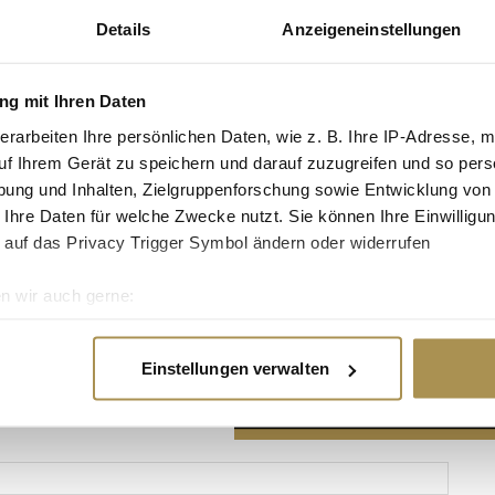
Details
Anzeigeneinstellungen
g mit Ihren Daten
erarbeiten Ihre persönlichen Daten, wie z. B. Ihre IP-Adresse, m
Advertisement
uf Ihrem Gerät zu speichern und darauf zuzugreifen und so pers
ung und Inhalten, Zielgruppenforschung sowie Entwicklung von
 Ihre Daten für welche Zwecke nutzt. Sie können Ihre Einwilligun
 auf das Privacy Trigger Symbol ändern oder widerrufen
n wir auch gerne:
re geografische Lage erfassen, welche bis auf einige Meter gen
es Scannen nach bestimmten Merkmalen (Fingerprinting) identifi
Einstellungen verwalten
ie Ihre persönlichen Daten verarbeitet werden, und legen Sie I
nhalte und Anzeigen zu personalisieren, Funktionen für soziale
Website zu analysieren. Außerdem geben wir Informationen zu I