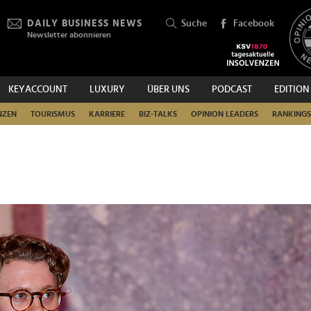
DAILY BUSINESS NEWS
Suche
Facebook
Newsletter abonnieren
KEYACCOUNT
LUXURY
ÜBER UNS
PODCAST
EDITION
SUCHEN
NZEN
TOURISMUS
KARRIERE
BIZ-TALKS
OPINION LEADERS
RANKINGS