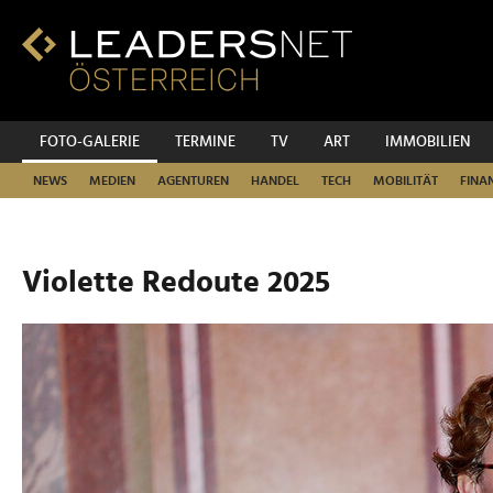
Zum
Inhalt
Zur
Fußzeilen-
Navigation
Zur
FOTO-GALERIE
TERMINE
TV
ART
IMMOBILIEN
Hauptnavigation
NEWS
MEDIEN
AGENTUREN
HANDEL
TECH
MOBILITÄT
FINA
Violette Redoute 2025