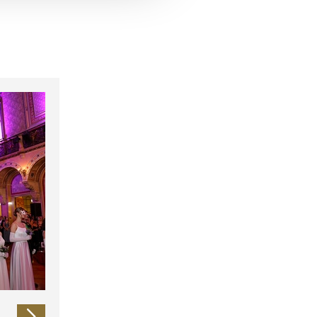
 führen diese Informationen
ie im Rahmen Ihrer Nutzung