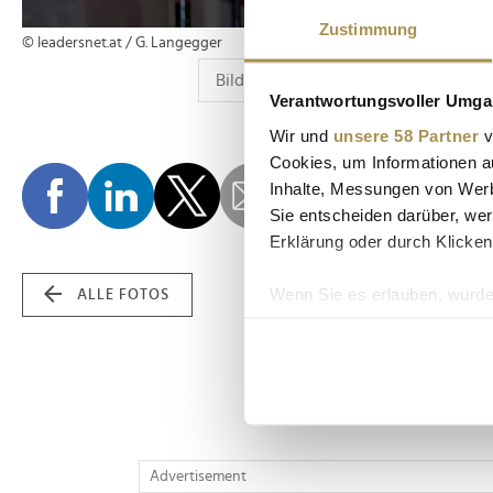
Zustimmung
© leadersnet.at / G. Langegger
Verantwortungsvoller Umgan
Wir und
unsere 58 Partner
v
Cookies, um Informationen a
Inhalte, Messungen von Werb
Sie entscheiden darüber, wer
Erklärung oder durch Klicken
Wenn Sie es erlauben, würde
ALLE FOTOS
Informationen über Ih
Ihr Gerät durch aktiv
Erfahren Sie mehr darüber, w
Einzelheiten
fest.
Wir verwenden Cookies, um I
Advertisement
und die Zugriffe auf unsere 