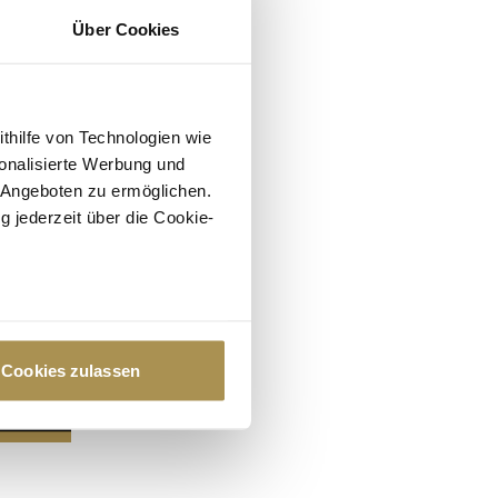
Über Cookies
ithilfe von Technologien wie
onalisierte Werbung und
 Angeboten zu ermöglichen.
g jederzeit über die Cookie-
au sein können
zieren
Cookies zulassen
hre Präferenzen im
Abschnitt
 Medien anbieten zu können
hrer Verwendung unserer