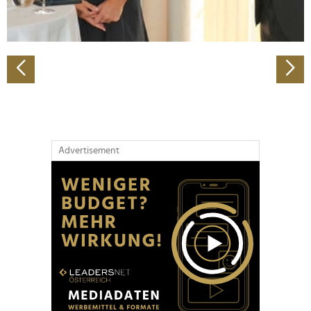
zu können und die Zugriffe auf unsere Website zu
analysieren. Außerdem geben wir Informationen zu Ihrer
Verwendung unserer Website an unsere Partner für
soziale Medien, Werbung und Analysen weiter. Unsere
Partner führen diese Informationen möglicherweise mit
weiteren Daten zusammen, die Sie ihnen bereitgestellt
haben oder die sie im Rahmen Ihrer Nutzung der Dienste
gesammelt haben.
Advertisement