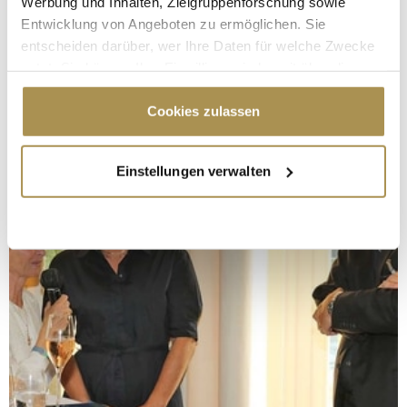
Werbung und Inhalten, Zielgruppenforschung sowie
Entwicklung von Angeboten zu ermöglichen. Sie
entscheiden darüber, wer Ihre Daten für welche Zwecke
nutzt. Sie können Ihre Einwilligung jederzeit über die
Cookie-Erklärung oder durch Klicken auf das Privacy
Trigger Symbol ändern oder widerrufen
Cookies zulassen
Wenn Sie es erlauben, würden wir auch gerne:
Einstellungen verwalten
Informationen über Ihre geografische Lage
erfassen, welche bis auf einige Meter genau sein
können
Ihr Gerät durch aktives Scannen nach
bestimmten Merkmalen (Fingerprinting) identifizieren
Erfahren Sie mehr darüber, wie Ihre persönlichen Daten
verarbeitet werden, und legen Sie Ihre Präferenzen im
Abschnitt Einzelheiten
fest.
Wir verwenden Cookies, um Inhalte und Anzeigen zu
personalisieren, Funktionen für soziale Medien anbieten