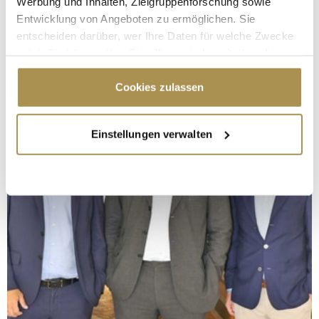
Werbung und Inhalten, Zielgruppenforschung sowie
Entwicklung von Angeboten zu ermöglichen. Sie
entscheiden darüber, wer Ihre Daten für welche Zwecke
nutzt. Sie können Ihre Einwilligung jederzeit über die
Cookie-Erklärung oder durch Klicken auf das Privacy
Trigger Symbol ändern oder widerrufen
Cookies zulassen
Wenn Sie es erlauben, würden wir auch gerne:
Einstellungen verwalten
Informationen über Ihre geografische Lage
erfassen, welche bis auf einige Meter genau sein
können
Ihr Gerät durch aktives Scannen nach
bestimmten Merkmalen (Fingerprinting) identifizieren
Erfahren Sie mehr darüber, wie Ihre persönlichen Daten
verarbeitet werden, und legen Sie Ihre Präferenzen im
Abschnitt Einzelheiten
fest.
Wir verwenden Cookies, um Inhalte und Anzeigen zu
personalisieren, Funktionen für soziale Medien anbieten