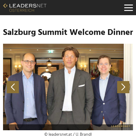
Zum
Inhalt
Zur
Fußzeilen-
Navigation
Salzburg Summit Welcome Dinner
Zur
Hauptnavigation
© leadersnet.at / U. Brandl