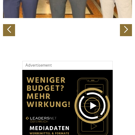
zu können und die Zugriffe auf unsere Website zu
analysieren. Außerdem geben wir Informationen zu Ihrer
Verwendung unserer Website an unsere Partner für
soziale Medien, Werbung und Analysen weiter. Unsere
Partner führen diese Informationen möglicherweise mit
weiteren Daten zusammen, die Sie ihnen bereitgestellt
haben oder die sie im Rahmen Ihrer Nutzung der Dienste
gesammelt haben.
Advertisement