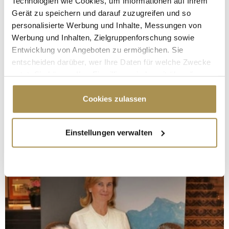
Technologien wie Cookies, um Informationen auf Ihrem
Gerät zu speichern und darauf zuzugreifen und so
personalisierte Werbung und Inhalte, Messungen von
Werbung und Inhalten, Zielgruppenforschung sowie
Entwicklung von Angeboten zu ermöglichen. Sie
entscheiden darüber, wer Ihre Daten für welche Zwecke
nutzt. Sie können Ihre Einwilligung jederzeit über die
Cookie-Erklärung oder durch Klicken auf das Privacy
Trigger Symbol ändern oder widerrufen
Cookies zulassen
Wenn Sie es erlauben, würden wir auch gerne:
Einstellungen verwalten
Informationen über Ihre geografische Lage
erfassen, welche bis auf einige Meter genau sein
können
Ihr Gerät durch aktives Scannen nach
bestimmten Merkmalen (Fingerprinting) identifizieren
Erfahren Sie mehr darüber, wie Ihre persönlichen Daten
verarbeitet werden, und legen Sie Ihre Präferenzen im
Abschnitt Einzelheiten
fest.