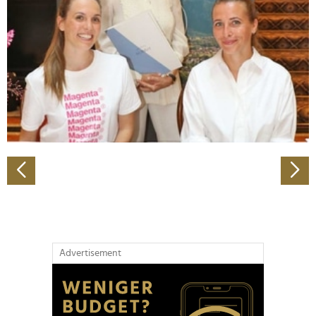
Wir verwenden Cookies, um Inhalte und Anzeigen zu
personalisieren, Funktionen für soziale Medien anbieten
zu können und die Zugriffe auf unsere Website zu
analysieren. Außerdem geben wir Informationen zu Ihrer
Verwendung unserer Website an unsere Partner für
soziale Medien, Werbung und Analysen weiter. Unsere
Partner führen diese Informationen möglicherweise mit
weiteren Daten zusammen, die Sie ihnen bereitgestellt
haben oder die sie im Rahmen Ihrer Nutzung der Dienste
gesammelt haben.
Advertisement