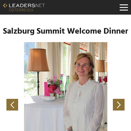
Zum
Inhalt
Zur
Fußzeilen-
Navigation
Salzburg Summit Welcome Dinner
Zur
Hauptnavigation