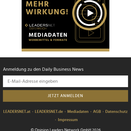
Anmeldung zu den Daily Business News
JETZT ANMELDEN
LEADERSNET.at
LEADERSNET.de
Mediadaten
AGB
Datenschutz
Impressum
© Opinion Leaders Network GmbH 2026