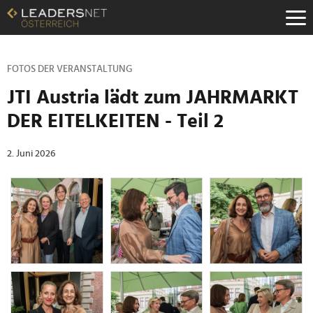
Zum
Inhalt
Zur
Fußzeilen-
Navigation
FOTOS DER VERANSTALTUNG
Zur
JTI Austria lädt zum JAHRMARKT
Hauptnavigation
DER EITELKEITEN - Teil 2
2. Juni 2026