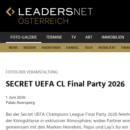
Zum
Inhalt
Zur
Fußzeilen-
Navigation
Zur
FOTO-GALERIE
TERMINE
TV
ART
IMMOBILIEN
Hauptnavigation
NEWS
MEDIEN
AGENTUREN
HANDEL
TECH
MOBILITÄT
FINA
FOTOS DER VERANSTALTUNG
SECRET UEFA CL Final Party 2026
1. Juni 2026
Palais Auersperg
Bei der Secret UEFA Champions League Final Party 2026 feiert
der Königsklasse in exklusiver Atmosphäre, wobei Partner w
gemeinsam mit den Marken Heineken, Pepsi und Lay’s für ein