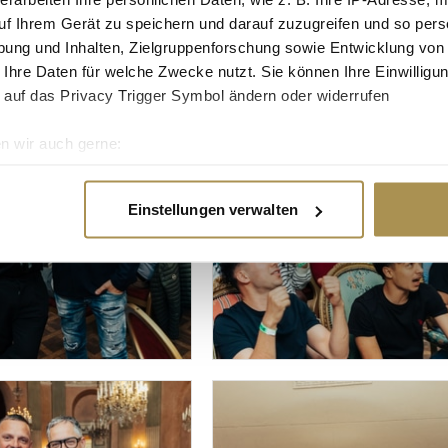
uf Ihrem Gerät zu speichern und darauf zuzugreifen und so pers
ung und Inhalten, Zielgruppenforschung sowie Entwicklung von
 Ihre Daten für welche Zwecke nutzt. Sie können Ihre Einwilligun
 auf das Privacy Trigger Symbol ändern oder widerrufen
n wir auch gerne:
re geografische Lage erfassen, welche bis auf einige Meter gen
es Scannen nach bestimmten Merkmalen (Fingerprinting) identifi
Einstellungen verwalten
ie Ihre persönlichen Daten verarbeitet werden, und legen Sie I
nhalte und Anzeigen zu personalisieren, Funktionen für soziale
Website zu analysieren. Außerdem geben wir Informationen zu I
r soziale Medien, Werbung und Analysen weiter. Unsere Partner
 Daten zusammen, die Sie ihnen bereitgestellt haben oder die s
n.