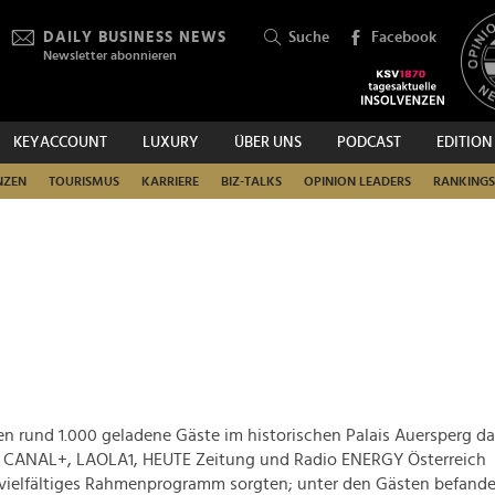
DAILY BUSINESS NEWS
Suche
Facebook
Newsletter abonnieren
KEYACCOUNT
LUXURY
ÜBER UNS
PODCAST
EDITION
SUCHEN
NZEN
TOURISMUS
KARRIERE
BIZ-TALKS
OPINION LEADERS
RANKINGS
en rund 1.000 geladene Gäste im historischen Palais Auersperg da
ie CANAL+, LAOLA1, HEUTE Zeitung und Radio ENERGY Österreich
 vielfältiges Rahmenprogramm sorgten; unter den Gästen befande