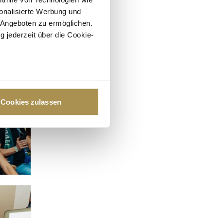
onalisierte Werbung und
 Angeboten zu ermöglichen.
g jederzeit über die Cookie-
au sein können
zieren
Cookies zulassen
hre Präferenzen im
Abschnitt
 Medien anbieten zu können
hrer Verwendung unserer
 führen diese Informationen
ie im Rahmen Ihrer Nutzung