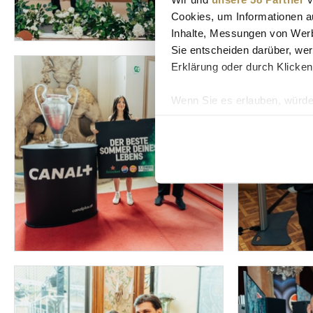
Cookies, um Informationen a
Inhalte, Messungen von Werb
Sie entscheiden darüber, wer
Erklärung oder durch Klicken
Wenn Sie es erlauben, würde
Informationen über Ih
Ihr Gerät durch aktiv
Erfahren Sie mehr darüber, w
Einzelheiten
fest.
Wir verwenden Cookies, um I
und die Zugriffe auf unsere 
Website an unsere Partner fü
möglicherweise mit weiteren
der Dienste gesammelt habe