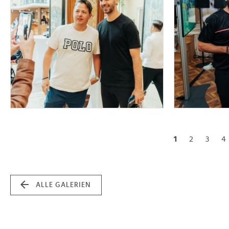
1
2
3
4
ALLE GALERIEN