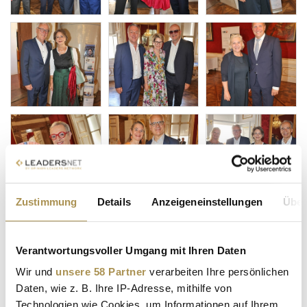
Zustimmung
Details
Anzeigeneinstellungen
Über
Verantwortungsvoller Umgang mit Ihren Daten
Wir und
unsere 58 Partner
verarbeiten Ihre persönlichen
Daten, wie z. B. Ihre IP-Adresse, mithilfe von
Technologien wie Cookies, um Informationen auf Ihrem