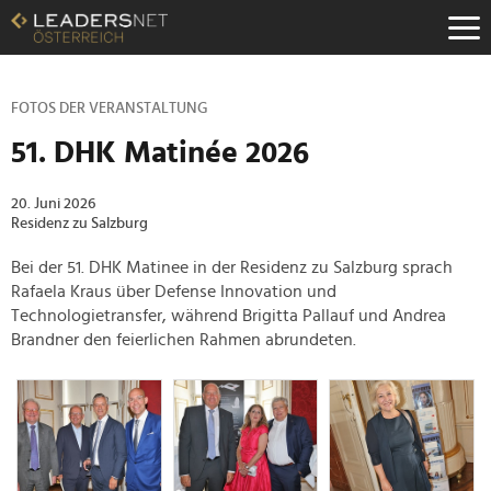
Zum
Inhalt
Zur
Fußzeilen-
Navigation
FOTOS DER VERANSTALTUNG
Zur
51. DHK Matinée 2026
Hauptnavigation
20. Juni 2026
Residenz zu Salzburg
Bei der 51. DHK Matinee in der
Residenz zu Salzburg
sprach
Rafaela Kraus
über Defense Innovation und
Technologietransfer, während
Brigitta Pallauf
und
Andrea
Brandner
den feierlichen Rahmen abrundeten.