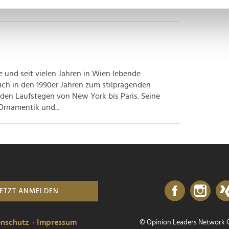
nhalte und Anzeigen zu personalisieren, Funktionen für soziale
Website zu analysieren. Außerdem geben wir Informationen zu I
r soziale Medien, Werbung und Analysen weiter. Unsere Partner
 Daten zusammen, die Sie ihnen bereitgestellt haben oder die s
 und seit vielen Jahren in Wien lebende
n.
ich in den 1990er Jahren zum stilprägenden
 den Laufstegen von New York bis Paris. Seine
 Ornamentik und...
JETZT ANMELDEN
enschutz
Impressum
© Opinion Leaders Network