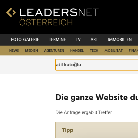
Zum
Inhalt
Zur
Fußzeilen-
Navigation
Zur
FOTO-GALERIE
TERMINE
TV
ART
IMMOBILIEN
Hauptnavigation
NEWS
MEDIEN
AGENTUREN
HANDEL
TECH
MOBILITÄT
FINA
Die ganze Website d
Die Anfrage ergab 3 Treffer.
Tipp