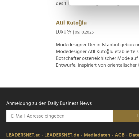
Einzelheiten
fest.
des 1. Bezirks schlug Stardesigner Atıl...
Wir verwenden Cookies, um I
und die Zugriffe auf unsere 
Atıl Kutoğlu
Website an unsere Partner fü
LUXURY
| 09.10.2025
möglicherweise mit weiteren
Modedesigner Der in Istanbul geborene
der Dienste gesammelt habe
Modedesigner Atıl Kutoğlu etablierte s
Botschafter österreichischer Mode auf
Entwürfe, inspiriert von orientalischer
Anmeldung zu den Daily Business News
LEADERSNET.at
LEADERSNET.de
Mediadaten
AGB
Dat