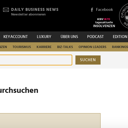
DAILY BUSINESS NEWS
Facebook
Newsletter abonnieren
KEYACCOUNT
LUXURY
ÜBER UNS
PODCAST
EDITION
NZEN
TOURISMUS
KARRIERE
BIZ-TALKS
OPINION LEADERS
RANKINGS
SUCHEN
urchsuchen