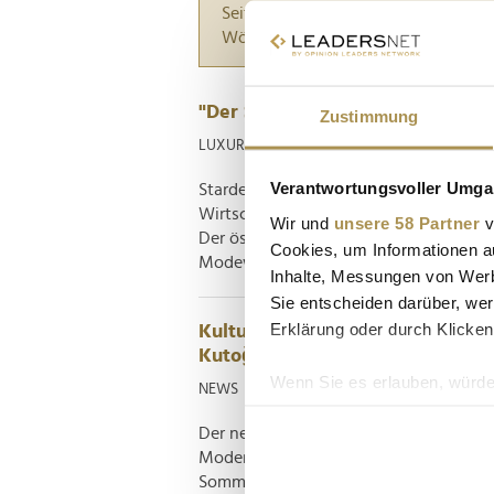
Seiten suchen, die genau diese Wor
Wörter zwischen Anführungszeiche
"Der Stellenwert der Haute Coutu
Zustimmung
LUXURY
| 09.07.2026
Verantwortungsvoller Umgan
Stardesigner Atıl Kutoğlu spricht im 
Wirtschaft, den Stellenwert von Wien 
Wir und
unsere 58 Partner
v
Der österreichisch-türkische Modeschöp
Cookies, um Informationen a
Modewelt längst ein Begriff. Seit den 19
Inhalte, Messungen von Werb
Sie entscheiden darüber, wer
Erklärung oder durch Klicken
Kultur, Politik und Haute Coutu
Kutoğlu
Wenn Sie es erlauben, würde
NEWS
| 02.07.2026
Informationen über Ih
Der neue Flagship-Store vereint eine m
Ihr Gerät durch aktiv
Moderne. Die feierliche Eröffnung bot 
Erfahren Sie mehr darüber, w
Sommer- und Resort-Kollektion sowie e