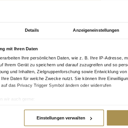
tgruppe enthalten: Setzen Sie die gesuchten
n: zb "Vorname Nachname".
re hat sich deutlich verändert"
Details
Anzeigeneinstellungen
g mit Ihren Daten
Interview mit Luxury News über Mode und
in der Modewelt und über seine neue Kollektion.
erarbeiten Ihre persönlichen Daten, wie z. B. Ihre IP-Adresse, m
fer Atıl Kutoğlu ist in der internationalen
uf Ihrem Gerät zu speichern und darauf zuzugreifen und so pers
90er-Jahren zeigt...
ung und Inhalten, Zielgruppenforschung sowie Entwicklung von
 Ihre Daten für welche Zwecke nutzt. Sie können Ihre Einwilligun
 auf das Privacy Trigger Symbol ändern oder widerrufen
re beim exklusiven Opening von Atıl
n wir auch gerne:
re geografische Lage erfassen, welche bis auf einige Meter gen
editerrane Brise mit der Schlichtheit der Wiener
es Scannen nach bestimmten Merkmalen (Fingerprinting) identifi
Einstellungen verwalten
den Gästen die exklusive Gelegenheit, die aktuelle
ie Ihre persönlichen Daten verarbeitet werden, und legen Sie I
rste Herbst-Looks zu erleben. Mitten im Herzen