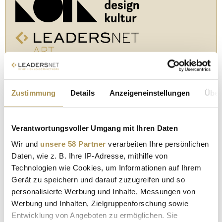
In den "Daily Business News" von Opinion Leaders
Network berichten wir ab sofort täglich auch über die
Themen Kunst, Design und Kultur.
Zustimmung
Details
Anzeigeneinstellungen
Über
Alle 14 Tage erscheint
LEADERSNET-ART
und bringt die
Highlights der Branche.
Verantwortungsvoller Umgang mit Ihren Daten
Herausgeber von
LEADERSNET-ART
ist Gerhard Krispl.
Wir und
unsere 58 Partner
verarbeiten Ihre persönlichen
Daten, wie z. B. Ihre IP-Adresse, mithilfe von
Technologien wie Cookies, um Informationen auf Ihrem
Gerät zu speichern und darauf zuzugreifen und so
personalisierte Werbung und Inhalte, Messungen von
Werbung und Inhalten, Zielgruppenforschung sowie
Entwicklung von Angeboten zu ermöglichen. Sie
WIENER VOLKSOPER
HOFFMANNS ERZÄHLUNGEN