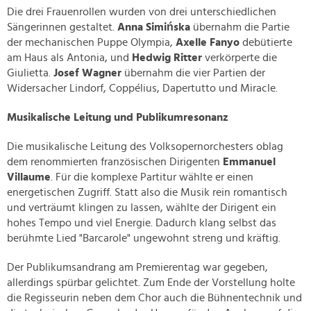
Die drei Frauenrollen wurden von drei unterschiedlichen
Sängerinnen gestaltet.
Anna Simińska
übernahm die Partie
der mechanischen Puppe Olympia,
Axelle Fanyo
debütierte
am Haus als Antonia, und
Hedwig Ritter
verkörperte die
Giulietta.
Josef Wagner
übernahm die vier Partien der
Widersacher Lindorf, Coppélius, Dapertutto und Miracle.
Musikalische Leitung und Publikumresonanz
Die musikalische Leitung des Volksopernorchesters oblag
dem renommierten französischen Dirigenten
Emmanuel
Villaume
. Für die komplexe Partitur wählte er einen
energetischen Zugriff. Statt also die Musik rein romantisch
und verträumt klingen zu lassen, wählte der Dirigent ein
hohes Tempo und viel Energie. Dadurch klang selbst das
berühmte Lied "Barcarole" ungewohnt streng und kräftig.
Der Publikumsandrang am Premierentag war gegeben,
allerdings spürbar gelichtet. Zum Ende der Vorstellung holte
die Regisseurin neben dem Chor auch die Bühnentechnik und