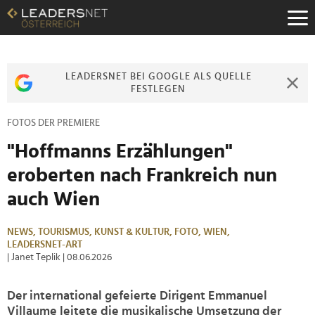
Zum
Inhalt
Zur
Fußzeilen-
Navigation
LEADERSNET BEI GOOGLE ALS QUELLE
Zur
FESTLEGEN
Hauptnavigation
FOTOS DER PREMIERE
"Hoffmanns Erzählungen"
eroberten nach Frankreich nun
auch Wien
NEWS,
TOURISMUS,
KUNST & KULTUR,
FOTO,
WIEN,
LEADERSNET-ART
| Janet Teplik
| 08.06.2026
Der international gefeierte Dirigent Emmanuel
Villaume leitete die musikalische Umsetzung der