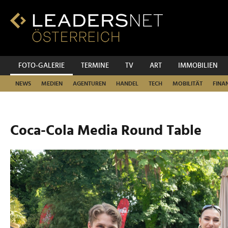
Zum
Inhalt
Zur
Fußzeilen-
Navigation
Zur
FOTO-GALERIE
TERMINE
TV
ART
IMMOBILIEN
Hauptnavigation
NEWS
MEDIEN
AGENTUREN
HANDEL
TECH
MOBILITÄT
FINA
Coca-Cola Media Round Table