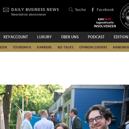
DAILY BUSINESS NEWS
Suche
Facebook
Newsletter abonnieren
KEYACCOUNT
LUXURY
ÜBER UNS
PODCAST
EDITION
SUCHEN
NZEN
TOURISMUS
KARRIERE
BIZ-TALKS
OPINION LEADERS
RANKINGS