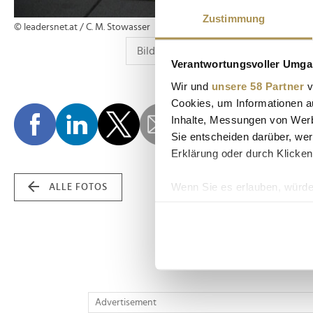
Zustimmung
© leadersnet.at / C. M. Stowasser
Verantwortungsvoller Umgan
Wir und
unsere 58 Partner
v
Cookies, um Informationen a
Inhalte, Messungen von Werb
Sie entscheiden darüber, wer
Erklärung oder durch Klicken
Wenn Sie es erlauben, würde
ALLE FOTOS
Informationen über Ih
Ihr Gerät durch aktiv
Erfahren Sie mehr darüber, w
Einzelheiten
fest.
Wir verwenden Cookies, um I
Advertisement
und die Zugriffe auf unsere 