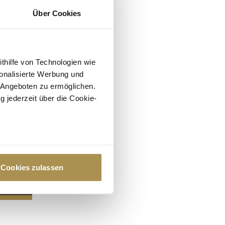
Über Cookies
ithilfe von Technologien wie
onalisierte Werbung und
 Angeboten zu ermöglichen.
g jederzeit über die Cookie-
au sein können
zieren
Cookies zulassen
hre Präferenzen im
Abschnitt
 Medien anbieten zu können
hrer Verwendung unserer