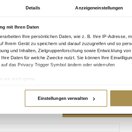
Details
Anzeigeneinstellungen
g mit Ihren Daten
erarbeiten Ihre persönlichen Daten, wie z. B. Ihre IP-Adresse, m
Advertisement
uf Ihrem Gerät zu speichern und darauf zuzugreifen und so pers
ung und Inhalten, Zielgruppenforschung sowie Entwicklung von
 Ihre Daten für welche Zwecke nutzt. Sie können Ihre Einwilligun
 auf das Privacy Trigger Symbol ändern oder widerrufen
n wir auch gerne:
re geografische Lage erfassen, welche bis auf einige Meter gen
es Scannen nach bestimmten Merkmalen (Fingerprinting) identifi
Einstellungen verwalten
ie Ihre persönlichen Daten verarbeitet werden, und legen Sie I
nhalte und Anzeigen zu personalisieren, Funktionen für soziale
Website zu analysieren. Außerdem geben wir Informationen zu I