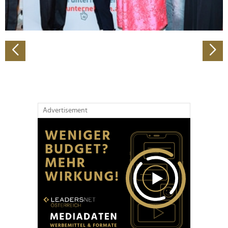
zu können und die Zugriffe auf unsere Website zu
analysieren. Außerdem geben wir Informationen zu Ihrer
Verwendung unserer Website an unsere Partner für
soziale Medien, Werbung und Analysen weiter. Unsere
Partner führen diese Informationen möglicherweise mit
weiteren Daten zusammen, die Sie ihnen bereitgestellt
haben oder die sie im Rahmen Ihrer Nutzung der Dienste
gesammelt haben.
Advertisement