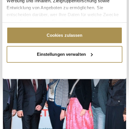
Werbung und Inhalten, Zielgruppenforschung sowie
Entwicklung von Angeboten zu ermöglichen. Sie
entscheiden darüber, wer Ihre Daten für welche Zwecke
nutzt. Sie können Ihre Einwilligung jederzeit über die
Cookie-Erklärung oder durch Klicken auf das Privacy
Trigger Symbol ändern oder widerrufen
Cookies zulassen
Wenn Sie es erlauben, würden wir auch gerne:
Einstellungen verwalten
Informationen über Ihre geografische Lage
erfassen, welche bis auf einige Meter genau sein
können
Ihr Gerät durch aktives Scannen nach
bestimmten Merkmalen (Fingerprinting) identifizieren
Erfahren Sie mehr darüber, wie Ihre persönlichen Daten
verarbeitet werden, und legen Sie Ihre Präferenzen im
Abschnitt Einzelheiten
fest.
Wir verwenden Cookies, um Inhalte und Anzeigen zu
personalisieren, Funktionen für soziale Medien anbieten