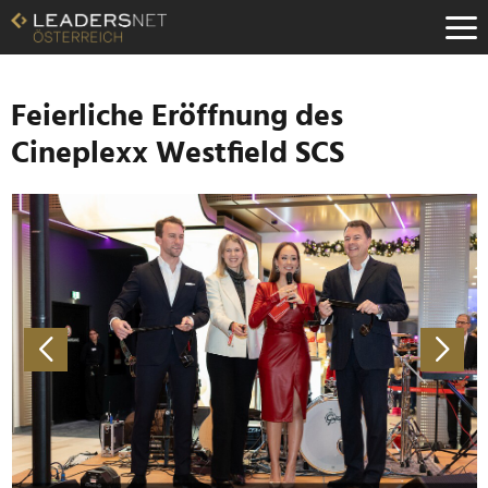
Zum
Inhalt
Zur
Fußzeilen-
Navigation
Feierliche Eröffnung des
Zur
Cineplexx Westfield SCS
Hauptnavigation