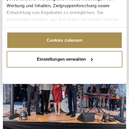
Werbung und Inhalten, Zielgruppenforschung sowie
Entwicklung von Angeboten zu ermöglichen. Sie
entscheiden darüber, wer Ihre Daten für welche Zwecke
nutzt. Sie können Ihre Einwilligung jederzeit über die
Cookie-Erklärung oder durch Klicken auf das Privacy
Trigger Symbol ändern oder widerrufen
Cookies zulassen
Wenn Sie es erlauben, würden wir auch gerne:
Einstellungen verwalten
Informationen über Ihre geografische Lage
erfassen, welche bis auf einige Meter genau sein
können
Ihr Gerät durch aktives Scannen nach
bestimmten Merkmalen (Fingerprinting) identifizieren
Erfahren Sie mehr darüber, wie Ihre persönlichen Daten
verarbeitet werden, und legen Sie Ihre Präferenzen im
Abschnitt Einzelheiten
fest.
Wir verwenden Cookies, um Inhalte und Anzeigen zu