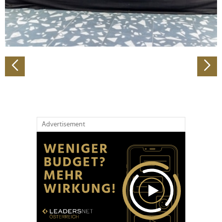
personalisieren, Funktionen für soziale Medien anbieten
zu können und die Zugriffe auf unsere Website zu
analysieren. Außerdem geben wir Informationen zu Ihrer
Verwendung unserer Website an unsere Partner für
soziale Medien, Werbung und Analysen weiter. Unsere
Partner führen diese Informationen möglicherweise mit
weiteren Daten zusammen, die Sie ihnen bereitgestellt
haben oder die sie im Rahmen Ihrer Nutzung der Dienste
gesammelt haben.
Advertisement